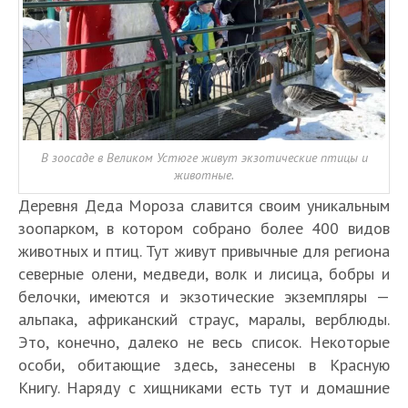
В зоосаде в Великом Устюге живут экзотические птицы и
животные.
Деревня Деда Мороза славится своим уникальным
зоопарком, в котором собрано более 400 видов
животных и птиц. Тут живут привычные для региона
северные олени, медведи, волк и лисица, бобры и
белочки, имеются и экзотические экземпляры —
альпака, африканский страус, маралы, верблюды.
Это, конечно, далеко не весь список. Некоторые
особи, обитающие здесь, занесены в Красную
Книгу. Наряду с хищниками есть тут и домашние