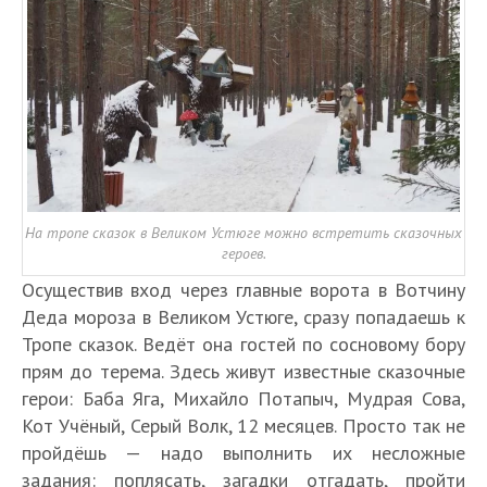
На тропе сказок в Великом Устюге можно встретить сказочных
героев.
Осуществив вход через главные ворота в Вотчину
Деда мороза в Великом Устюге, сразу попадаешь к
Тропе сказок. Ведёт она гостей по сосновому бору
прям до терема. Здесь живут известные сказочные
герои: Баба Яга, Михайло Потапыч, Мудрая Сова,
Кот Учёный, Серый Волк, 12 месяцев. Просто так не
пройдёшь — надо выполнить их несложные
задания: поплясать, загадки отгадать, пройти