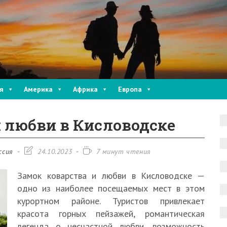
я
Америка
Африка
Европа
и любви в Кисловодске
Запись
Время
ссия
24.10.2023
7 минут чтения
изменена:
чтения:
Замок коварства и любви в Кисловодске —
одно из наиболее посещаемых мест в этом
курортном районе. Туристов привлекает
красота горных пейзажей, романтическая
легенда о несчастной любви, возможность