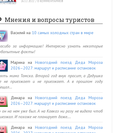
26.12.2022
/
0 КОММЕНТАРИЕВ
Мнения и вопросы туристов
Василий
на
10 самых холодных стран в мире
пасибо за информацию! Интересно узнать некоторые
юбопытные факты!
Марина
на
Новогодний поезд Деда Мороза
2026–2027: маршрут и расписание остановок
ять мимо Томска. Второй год внук просит, а Дедушка
се не приезжает и не приезжает. А в прошлом году
бещал…
Динара
на
Новогодний поезд Деда Мороза
2026–2027: маршрут и расписание остановок
 он на нем уже был. А на Кавказ ни разу не видела чтоб
иезжал. И похоже не планирует даже.…
Динара
на
Новогодний поезд Деда Мороза
2026–2027: маршрут и расписание остановок