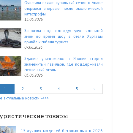
Очистили пляжи: купальный сезон в Анапе
открылся впервые после экологической
катастрофы
13.06.2026
Заползла под одежду: укус ядовитой
змеи во время шоу в отеле Хургады
привёл к гибели туриста
07.06.2026
Здание уничтожено: в Японии сгорел
знаменитый павильон, где поддерживали
священный огонь
03.06.2026
1
2
3
4
5
›
е актуальные новости =>>>
уристические товары
15 лучших моделей беговых лыж в 2026