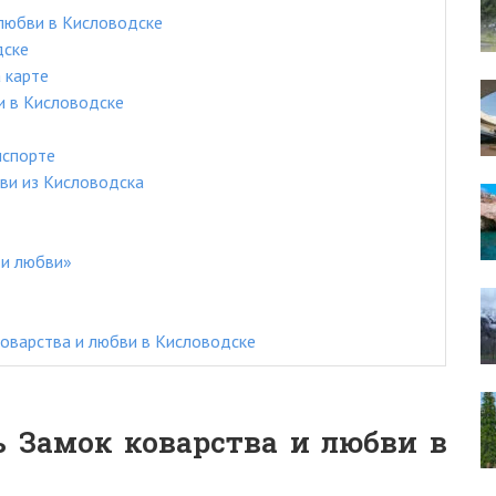
любви в Кисловодске
дске
 карте
и в Кисловодске
нспорте
бви из Кисловодска
 и любви»
оварства и любви в Кисловодске
 Замок коварства и любви в