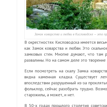
Замок коварства и любви в Кисловодске — это 
В окрестностях Кисловодска имеется весь
как Замок коварства и любви. Это скально
замковых стен. Многие думают, что там 
развалины. Но на самом деле это творение
Если посмотреть на скалу Замка коварст
видна каменная кладка. Существует ле
впоследствии разрушенный из-за проклятья
фольклор, сейчас разобрать трудно. Возмо
старожилы, а может, и нет.
В 50-х годах прошлого столетия советск