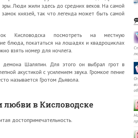
 эры. Люди жили здесь до средних веков. На самой
 замок князей, так что легенда может быть самой
ок Кисловодска посмотреть на местную
кие блюда, покататься на лошадях и квадроциклах
С
жно взять номер для ночлега.
л
 демона Шаляпин. Для этого он выбрал грот в
епной акустикой с усилением звука. Громкое пение
Оп
есто называется Гротом Дьявола.
в
о
и любви в Кисловодске
Но
нитая достопримечательность.
пр