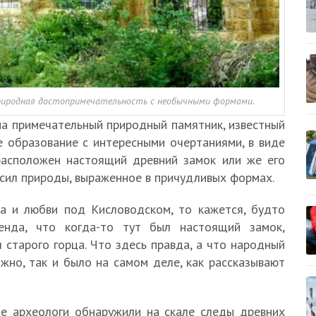
природная достопримечательность с необычными формами.
ма примечательный природный памятник, известный
е образование с интересными очертаниями, в виде
расположен настоящий древний замок или же его
 сил природы, выраженное в причудливых формах.
ва и любви под Кисловодском, то кажется, будто
генда, что когда-то тут был настоящий замок,
 старого горца. Что здесь правда, а что народный
жно, так и было на самом деле, как рассказывают
ие археологи обнаружили на скале следы древних