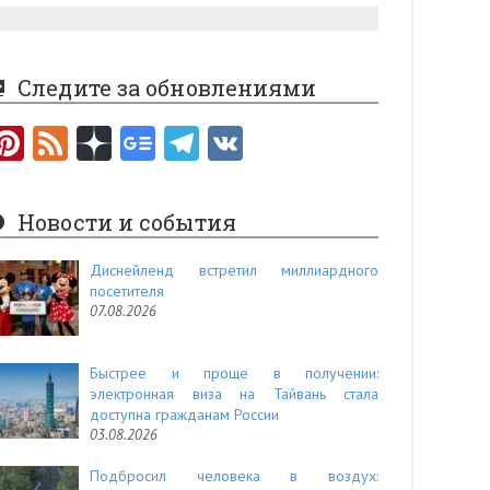
Следите за обновлениями
Pi
F
nt
e
er
e
Новости и события
es
d
t
Диснейленд встретил миллиардного
посетителя
07.08.2026
Быстрее и проще в получении:
электронная виза на Тайвань стала
доступна гражданам России
03.08.2026
Подбросил человека в воздух: