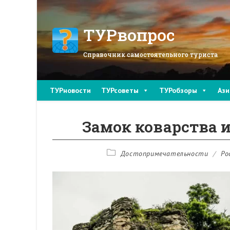
Перейти
к
содержимому
ТУРвопрос
Справочник самостоятельного туриста
ТУРновости
ТУРсоветы
ТУРобзоры
Ази
Замок коварства 
Рубрика
Достопримечательности
/
Ро
записи: