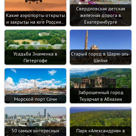
Свердловская детская
Какие аэропорты открыты
железная дорога в
и закрыты на юге России…
Екатеринбурге
Усадьба Знаменка в
Старый город в Шарм-эль-
Петергофе
Шейхе
Заброшенный город
Морской порт Сочи
Ткуарчал в Абхазии
50 самых интересных
Парк «Александрия» в