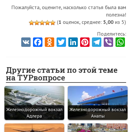
Пожалуйста, оцените, насколько статья была вам
полезна!
(
1
оценок, среднее:
5,00
из 5)
Поделитесь:
V
Fa
O
T
Li
Pi
Te
Vi
K
ce
d
w
nk
nt
le
b
h
b
n
itt
e
er
gr
er
t
o
o
er
dI
es
a
Другие статьи по этой теме
на ТУРвопросе
o
kl
n
t
m
k
as
sn
ik
Железнодорожный вокзал
Железнодорожный вокзал
i
Адлера
Анапы