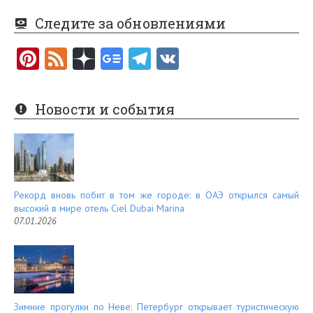
Следите за обновлениями
Pi
F
nt
e
er
e
Новости и события
es
d
t
Рекорд вновь побит в том же городе: в ОАЭ открылся самый
высокий в мире отель Ciel Dubai Marina
07.01.2026
Зимние прогулки по Неве: Петербург открывает туристическую