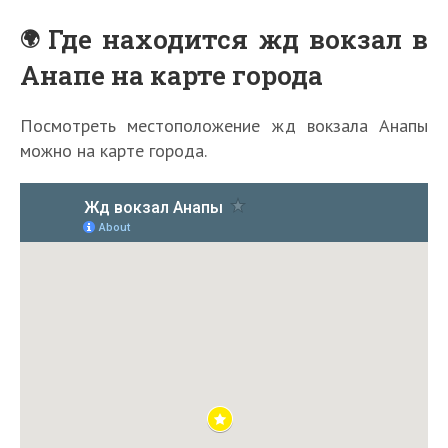
Где находится жд вокзал в
Анапе на карте города
Посмотреть местоположение жд вокзала Анапы
С
в
можно на карте города.
е
р
д
л
о
в
с
к
а
5
Г
я
С
0
д
д
Л
к
с
е
е
у
о
а
л
т
ч
р
м
у