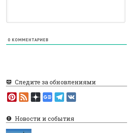
0
КОММЕНТАРИЕВ
Следите за обновлениями
Pi
F
nt
e
er
e
Новости и события
es
d