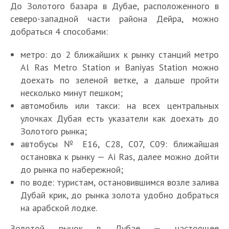
До Золотого базара в Дубае, расположенного в
Т
К
о
северо-западной части района Дейра, можно
а
р
К
добраться 4 способами:
к
2
г
у
и
1
0
о
р
метро: до 2 ближайших к рынку станций метро
е
0
л
в
о
с
л
Al Ras Metro Station и Baniyas Station можно
у
Т
о
р
т
у
доехать по зеленой ветке, а дальше пройти
ч
М
о
-
т
р
ч
несколько минут пешком;
ш
у
Л
п
р
М
а
ш
автомобиль или такси: на всех центральных
и
з
у
2
а
а
н
и
х
е
улочках Дубая есть указатели как доехать до
ч
0
з
д
ы
х
с
й
ш
л
в
и
Золотого рынка;
о
р
С
у
и
и
у
л
н
автобусы № Е16, С28, С07, С09: ближайшая
т
ы
а
в
с
е
ч
е
а
к
н
остановка к рынку — Ai Ras, далее можно дойти
м
е
т
с
ш
к
т
р
к
ы
до рынка по набережной;
н
о
у
и
а
Д
ы
о
е
по воде: туристам, остановившимся возле залива
и
р
в
х
т
ж
т
в
S
б
Дубай крик, до рынка золота удобно добраться
р
и
е
п
е
у
ы
Д
p
о
M
о
и
на арабской лодке.
н
о
л
м
д
у
i
л
Т
a
в
к
и
д
ь
е
л
б
c
ь
р
l
Золотой рынок в Дубае — настоящее
и
а