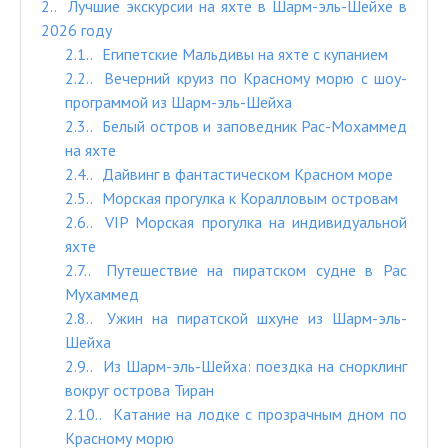
2.
Лучшие экскурсии на яхте в Шарм-эль-Шейхе в
2026 году
2.1.
Египетские Мальдивы на яхте с купанием
2.2.
Вечерний круиз по Красному морю с шоу-
программой из Шарм-эль-Шейха
2.3.
Белый остров и заповедник Рас-Мохаммед
на яхте
2.4.
Дайвинг в фантастическом Красном море
2.5.
Морская прогулка к Коралловым островам
2.6.
VIP Морская прогулка на индивидуальной
яхте
2.7.
Путешествие на пиратском судне в Рас
Мухаммед
2.8.
Ужин на пиратской шхуне из Шарм-эль-
Шейха
2.9.
Из Шарм-эль-Шейха: поездка на снорклинг
вокруг острова Тиран
2.10.
Катание на лодке с прозрачным дном по
Красному морю