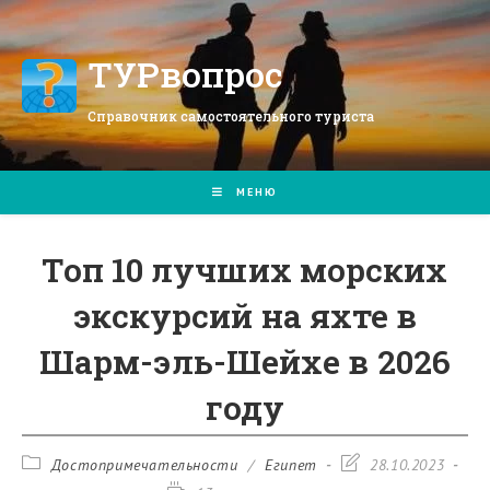
Перейти
к
содержимому
ТУРвопрос
Справочник самостоятельного туриста
МЕНЮ
Топ 10 лучших морских
экскурсий на яхте в
Шарм-эль-Шейхе в 2026
году
Рубрика
Запись
Достопримечательности
/
Египет
28.10.2023
записи:
изменена: