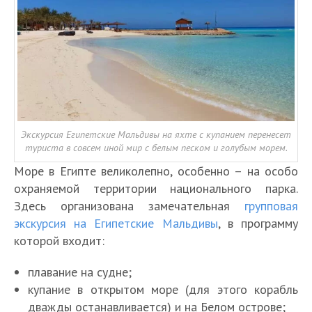
Экскурсия Египетские Мальдивы на яхте с купанием перенесет
туриста в совсем иной мир с белым песком и голубым морем.
Море в Египте великолепно, особенно – на особо
охраняемой территории национального парка.
Здесь организована замечательная
групповая
экскурсия на Египетские Мальдивы
, в программу
которой входит:
плавание на судне;
купание в открытом море (для этого корабль
дважды останавливается) и на Белом острове;