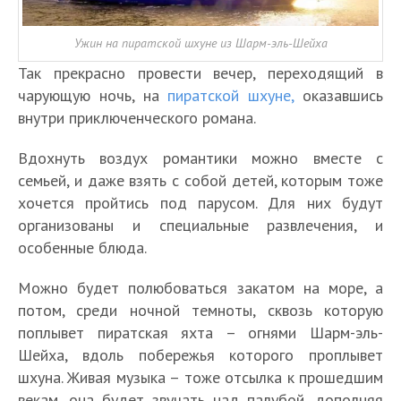
Ужин на пиратской шхуне из Шарм-эль-Шейха
Так прекрасно провести вечер, переходящий в
чарующую ночь, на
пиратской шхуне,
оказавшись
внутри приключенческого романа.
Вдохнуть воздух романтики можно вместе с
семьей, и даже взять с собой детей, которым тоже
хочется пройтись под парусом. Для них будут
организованы и специальные развлечения, и
особенные блюда.
Можно будет полюбоваться закатом на море, а
потом, среди ночной темноты, сквозь которую
поплывет пиратская яхта – огнями Шарм-эль-
Шейха, вдоль побережья которого проплывет
шхуна. Живая музыка – тоже отсылка к прошедшим
векам, она будет звучать над палубой, дополняя