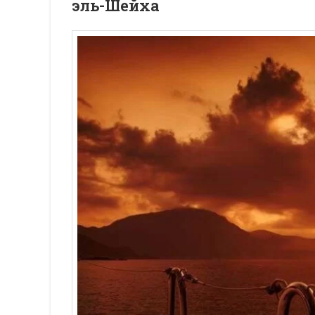
эль-Шейха