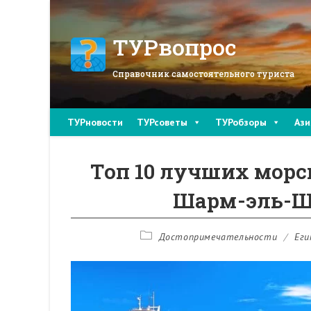
Перейти
к
содержимому
ТУРвопрос
Справочник самостоятельного туриста
ТУРновости
ТУРсоветы
ТУРобзоры
Ази
Топ 10 лучших морс
Шарм-эль-Ше
Рубрика
Достопримечательности
/
Еги
записи: