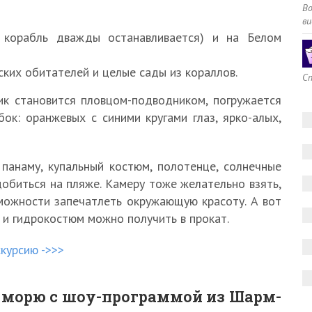
В
ви
 корабль дважды останавливается) и на Белом
ких обитателей и целые сады из кораллов.
Сп
ик становится пловцом-подводником, погружается
ок: оранжевых с синими кругами глаз, ярко-алых,
 панаму, купальный костюм, полотенце, солнечные
добиться на пляже. Камеру тоже желательно взять,
можности запечатлеть окружающую красоту. А вот
 и гидрокостюм можно получить в прокат.
скурсию ->>>
 морю с шоу-программой из Шарм-