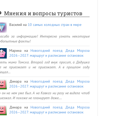
Мнения и вопросы туристов
Василий
на
10 самых холодных стран в мире
пасибо за информацию! Интересно узнать некоторые
юбопытные факты!
Марина
на
Новогодний поезд Деда Мороза
2026–2027: маршрут и расписание остановок
ять мимо Томска. Второй год внук просит, а Дедушка
се не приезжает и не приезжает. А в прошлом году
бещал…
Динара
на
Новогодний поезд Деда Мороза
2026–2027: маршрут и расписание остановок
 он на нем уже был. А на Кавказ ни разу не видела чтоб
иезжал. И похоже не планирует даже.…
Динара
на
Новогодний поезд Деда Мороза
2026–2027: маршрут и расписание остановок