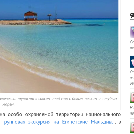
С
л
Оп
в
о
еренесет туриста в совсем иной мир с белым песком и голубым
морем.
Но
пр
 на особо охраняемой территории национального
я
групповая экскурсия на Египетские Мальдивы
, в