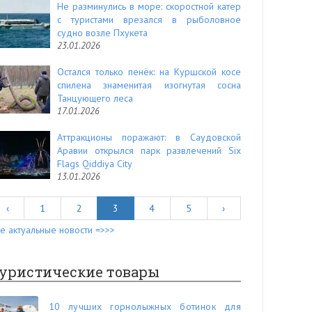
Не разминулись в море: скоростной катер
с туристами врезался в рыболовное
судно возле Пхукета
23.01.2026
Остался только пенёк: на Куршской косе
спилена знаменитая изогнутая сосна
Танцующего леса
17.01.2026
Аттракционы поражают: в Саудовской
Аравии открылся парк развлечений Six
Flags Qiddiya City
13.01.2026
‹
1
2
3
4
5
›
е актуальные новости =>>>
уристические товары
10 лучших горнолыжных ботинок для