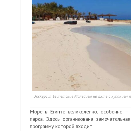
Экскурсия Египетские Мальдивы на яхте с купанием п
Море в Египте великолепно, особенно –
парка. Здесь организована замечательна
программу которой входит: