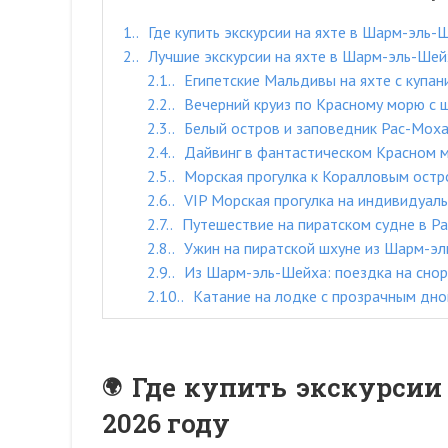
1.
Где купить экскурсии на яхте в Шарм-эль-
2.
Лучшие экскурсии на яхте в Шарм-эль-Шей
2.1.
Египетские Мальдивы на яхте с купан
2.2.
Вечерний круиз по Красному морю с 
2.3.
Белый остров и заповедник Рас-Моха
2.4.
Дайвинг в фантастическом Красном 
2.5.
Морская прогулка к Коралловым ост
2.6.
VIP Морская прогулка на индивидуаль
2.7.
Путешествие на пиратском судне в Р
2.8.
Ужин на пиратской шхуне из Шарм-э
2.9.
Из Шарм-эль-Шейха: поездка на снорк
2.10.
Катание на лодке с прозрачным дн
Где купить экскурсии
2026 году