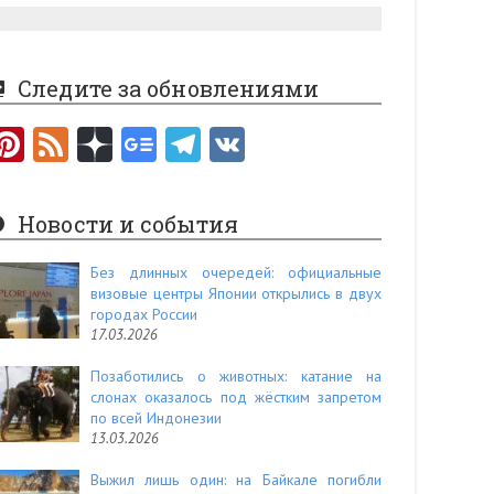
Следите за обновлениями
Pi
F
nt
e
er
e
Новости и события
es
d
t
Без длинных очередей: официальные
визовые центры Японии открылись в двух
городах России
17.03.2026
Позаботились о животных: катание на
слонах оказалось под жёстким запретом
по всей Индонезии
13.03.2026
Выжил лишь один: на Байкале погибли