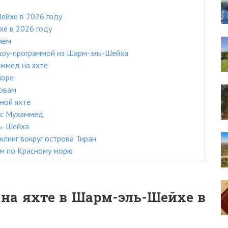
Шейхе в 2026 году
хе в 2026 году
ием
шоу-программой из Шарм-эль-Шейха
ммед на яхте
море
ровам
ной яхте
ас Мухаммед
ль-Шейха
линг вокруг острова Тиран
ом по Красному морю
 на яхте в Шарм-эль-Шейхе в