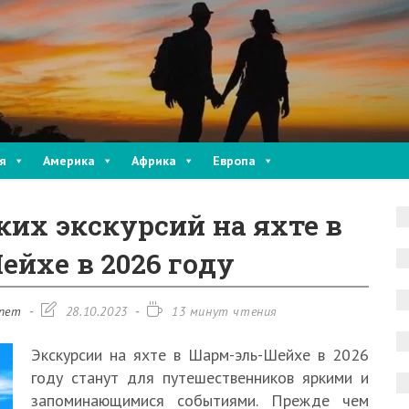
я
Америка
Африка
Европа
ких экскурсий на яхте в
йхе в 2026 году
Запись
Время
пет
28.10.2023
13 минут чтения
изменена:
чтения:
Экскурсии на яхте в Шарм-эль-Шейхе в 2026
году станут для путешественников яркими и
запоминающимися событиями. Прежде чем