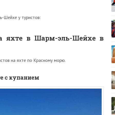
ь-Шейхе у туристов:
а яхте в Шарм-эль-Шейхе в
истов на яхте по Красному морю.
е с купанием