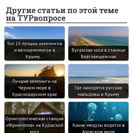
b
n
itt
e
er
gr
er
t
o
o
er
dI
es
a
Другие статьи по этой теме
на ТУРвопросе
o
kl
n
t
m
k
as
sn
Топ 15 лучших кемпингов
ik
и автокемпингов в
Бугазская коса в станице
i
Крыму…
Благовещенская
Лучшие кемпинги на
Черном море в
Где находятся русские
Краснодарском крае
мальдивы в Крыму
Орнитологическая станция
«Фрингилла» на Куршской
Какие медузы водятся в
косе
Азовском море