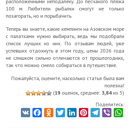
расположенными неподалеку. До песчаного пляжа
100 м. Любители рыбалки смогут не только
позагорать, но и порыбачить.
Теперь вы знаете, какие кемпинги на Азовском море
с палатками нужно выбирать, ведь мы подобрали
список лучших из них. По отзывам людей, уже
успевших отдохнуть в этом году, цены 2026 года
не слишком сильно отличаются от прошлогодних,
так что можно смело собираться в путешествие.
Пожалуйста, оцените, насколько статья была вам
полезна!
(
19
оценок, среднее:
3,84
из 5)
Поделитесь:
V
Fa
O
T
Li
Pi
Te
Vi
K
ce
d
w
nk
nt
le
b
h