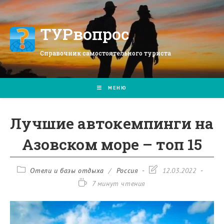
Перейти
к
содержимому
ТУРвопрос
Справочник самостоятельного туриста
МЕНЮ
Лучшие автокемпинги на
Азовском море – топ 15
Рубрика
Запись
Отели и базы отдыха
/
Россия
12.03.2022
записи:
изменена:
Время
7 минут чтения
чтения: