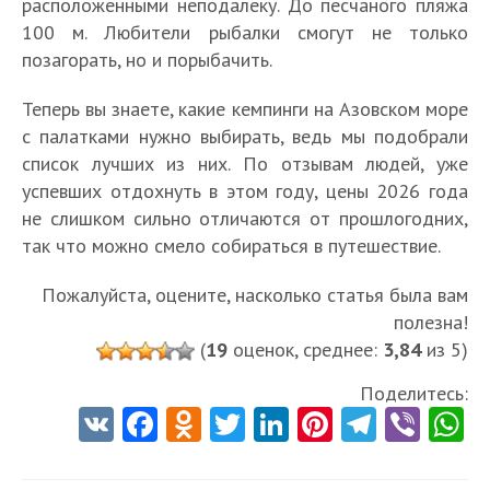
расположенными неподалеку. До песчаного пляжа
100 м. Любители рыбалки смогут не только
позагорать, но и порыбачить.
Теперь вы знаете, какие кемпинги на Азовском море
с палатками нужно выбирать, ведь мы подобрали
список лучших из них. По отзывам людей, уже
успевших отдохнуть в этом году, цены 2026 года
не слишком сильно отличаются от прошлогодних,
так что можно смело собираться в путешествие.
Пожалуйста, оцените, насколько статья была вам
полезна!
(
19
оценок, среднее:
3,84
из 5)
Поделитесь:
V
Fa
O
T
Li
Pi
Te
Vi
K
ce
d
w
nk
nt
le
b
h