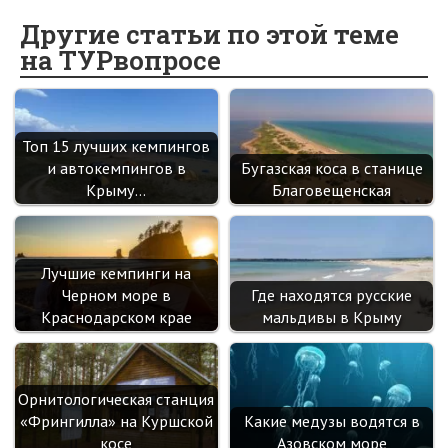
b
n
itt
e
er
gr
er
t
o
o
er
dI
es
a
Другие статьи по этой теме
на ТУРвопросе
o
kl
n
t
m
k
as
sn
Топ 15 лучших кемпингов
ik
и автокемпингов в
Бугазская коса в станице
i
Крыму…
Благовещенская
Лучшие кемпинги на
Черном море в
Где находятся русские
Краснодарском крае
мальдивы в Крыму
Орнитологическая станция
«Фрингилла» на Куршской
Какие медузы водятся в
косе
Азовском море