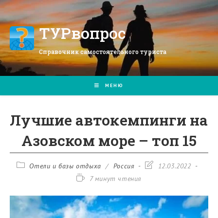
Перейти
к
содержимому
ТУРвопрос
Справочник самостоятельного туриста
МЕНЮ
Лучшие автокемпинги на
Азовском море – топ 15
Рубрика
Запись
Отели и базы отдыха
/
Россия
12.03.2022
записи:
изменена:
Время
7 минут чтения
чтения: