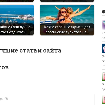
районе Сочи лучше
Какие страны открыты для
иться отдыхать…
российских туристов на…
С
л
учшие статьи сайта
Оп
в
о
тов
Но
пр