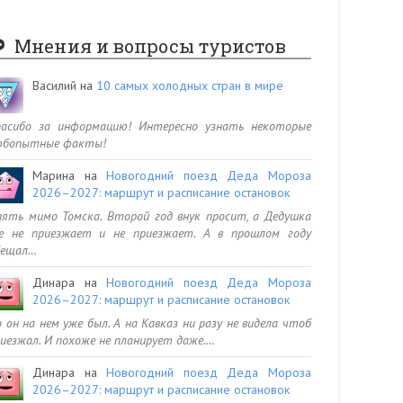
Мнения и вопросы туристов
Василий
на
10 самых холодных стран в мире
пасибо за информацию! Интересно узнать некоторые
юбопытные факты!
Марина
на
Новогодний поезд Деда Мороза
2026–2027: маршрут и расписание остановок
ять мимо Томска. Второй год внук просит, а Дедушка
се не приезжает и не приезжает. А в прошлом году
бещал…
Динара
на
Новогодний поезд Деда Мороза
2026–2027: маршрут и расписание остановок
 он на нем уже был. А на Кавказ ни разу не видела чтоб
иезжал. И похоже не планирует даже.…
Динара
на
Новогодний поезд Деда Мороза
2026–2027: маршрут и расписание остановок