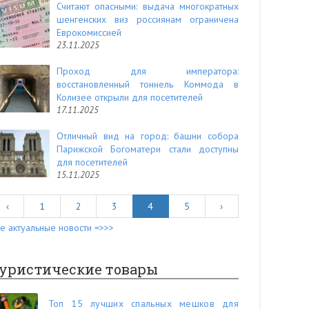
Считают опасными: выдача многократных
шенгенских виз россиянам ограничена
Еврокомиссией
23.11.2025
Проход для императора:
восстановленный тоннель Коммода в
Колизее открыли для посетителей
17.11.2025
Отличный вид на город: башни собора
Парижской Богоматери стали доступны
для посетителей
15.11.2025
‹
1
2
3
4
5
›
е актуальные новости =>>>
уристические товары
Топ 15 лучших спальных мешков для