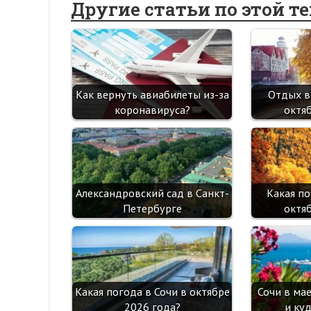
Другие статьи по этой т
Как вернуть авиабилеты из-за
Отдых в
коронавируса?
октя
Александровский сад в Санкт-
Какая по
Петербурге
октя
Какая погода в Сочи в октябре
Сочи в ма
2026 года?
и ку