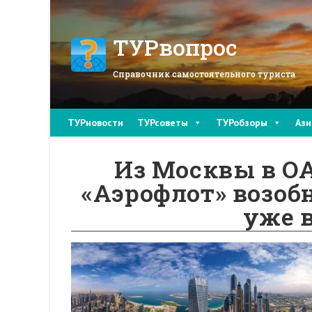
Перейти
к
содержимому
ТУРвопрос
Справочник самостоятельного туриста
ТУРновости
ТУРсоветы
ТУРобзоры
Ази
Из Москвы в О
«Аэрофлот» возоб
уже в