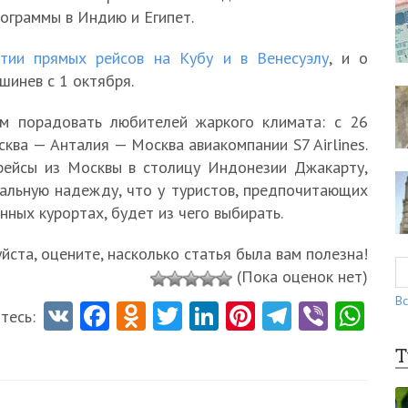
ограммы в Индию и Египет.
тии прямых рейсов на Кубу и в Венесуэлу
, и о
инев с 1 октября.
ем порадовать любителей жаркого климата: с 26
ва — Анталия — Москва авиакомпании S7 Airlines.
рейсы из Москвы в столицу Индонезии Джакарту,
еальную надежду, что у туристов, предпочитающих
ных курортах, будет из чего выбирать.
ста, оцените, насколько статья была вам полезна!
(Пока оценок нет)
Вс
V
Fa
O
T
Li
Pi
Te
Vi
W
тесь:
K
ce
d
w
nk
nt
le
b
ha
Т
b
n
itt
e
er
gr
er
ts
o
o
er
dI
es
a
A