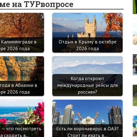
еме на ТУРвопросе
o
kl
n
t
m
p
k
as
p
sn
ik
 Калининграде в
Отдых в Крыму в октябре
i
бре 2026 года
2026 года
Когда откроют
года в Абхазии в
международные рейсы для
бре 2026 года
россиян?
е — что посмотреть
Есть ли коронавирус в ОАЭ?
да сходить в…
Стоит ли ехать в…