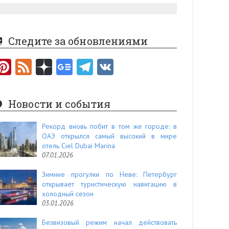
Следите за обновлениями
Pi
F
nt
e
er
e
Новости и события
es
d
t
Рекорд вновь побит в том же городе: в
ОАЭ открылся самый высокий в мире
отель Ciel Dubai Marina
07.01.2026
Зимние прогулки по Неве: Петербург
открывает туристическую навигацию в
холодный сезон
03.01.2026
Безвизовый режим начал действовать