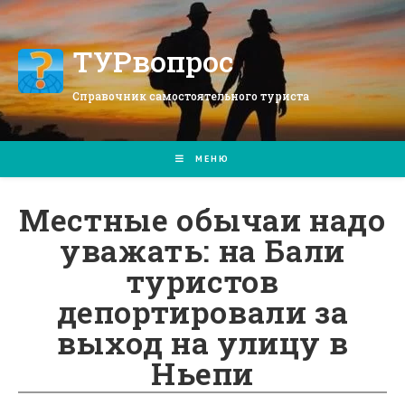
Перейти
к
содержимому
ТУРвопрос
Справочник самостоятельного туриста
МЕНЮ
Местные обычаи надо
уважать: на Бали
туристов
депортировали за
выход на улицу в
Ньепи