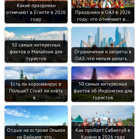
Какие праздники
отмечают в Египте в 2026
Праздники в ОАЭ в 2026
году
году: что отмечают в…
50 самых интересных
фактов о Малайзии для
Ограничения и запреты в
туристов
ОАЭ: что нельзя делать…
Есть ли коронавирус в
50 самых интересных
Польше? Стоит ли ехать
фактов об Индонезии для
в…
туристов
Отдых на острове Ольхон
Как пройдет Сабантуй в
на Байкале: что…
Казани в 2026 году