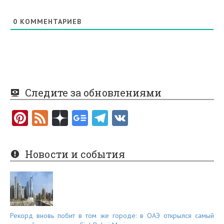
0
КОММЕНТАРИЕВ
Следите за обновлениями
Pi
F
nt
e
er
e
Новости и события
es
d
t
Рекорд вновь побит в том же городе: в ОАЭ открылся самый