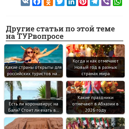
V
Fa
O
T
Li
Pi
Te
Vi
K
ce
d
w
nk
nt
le
b
h
b
n
itt
e
er
gr
er
t
o
o
er
dI
es
a
Другие статьи по этой теме
на ТУРвопросе
o
kl
n
t
m
k
as
sn
Когда и как отмечают
ik
Какие страны открыты для
Новый год в разных
i
российских туристов на…
странах мира
Какие праздники
Есть ли коронавирус на
отмечают в Абхазии в
Бали? Стоит ли ехать в…
2026 году