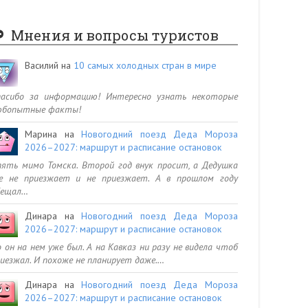
Мнения и вопросы туристов
Василий
на
10 самых холодных стран в мире
пасибо за информацию! Интересно узнать некоторые
юбопытные факты!
Марина
на
Новогодний поезд Деда Мороза
2026–2027: маршрут и расписание остановок
ять мимо Томска. Второй год внук просит, а Дедушка
се не приезжает и не приезжает. А в прошлом году
бещал…
Динара
на
Новогодний поезд Деда Мороза
2026–2027: маршрут и расписание остановок
 он на нем уже был. А на Кавказ ни разу не видела чтоб
иезжал. И похоже не планирует даже.…
Динара
на
Новогодний поезд Деда Мороза
2026–2027: маршрут и расписание остановок