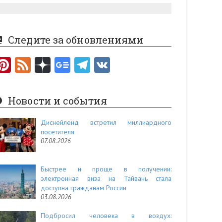
Следите за обновлениями
Pi
F
nt
e
er
e
Новости и события
es
d
t
Диснейленд встретил миллиардного
посетителя
07.08.2026
Быстрее и проще в получении:
электронная виза на Тайвань стала
доступна гражданам России
03.08.2026
Подбросил человека в воздух: