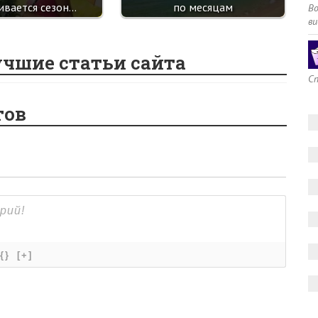
ивается сезон…
по месяцам
В
ви
учшие статьи сайта
Сп
тов
{}
[+]