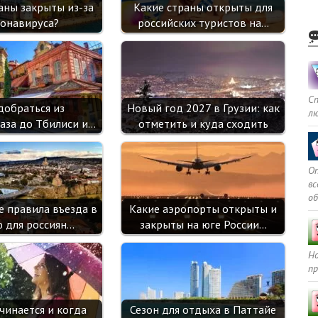
аны закрыты из-за
Какие страны открыты для
i
онавируса?
российских туристов на…
С
добраться из
Новый год 2027 в Грузии: как
л
аза до Тбилиси и…
отметить и куда сходить
Оп
в
о
е правила въезда в
Какие аэропорты открыты и
ю для россиян…
закрыты на юге России…
Но
пр
чинается и когда
Сезон для отдыха в Паттайе