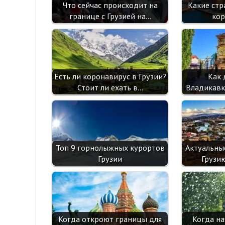
Что сейчас происходит на
Какие стр
границе с Грузией на…
кор
Есть ли коронавирус в Грузии?
Как 
Стоит ли ехать в…
Владикавк
Топ 9 горнолыжных курортов
Актуальны
Грузии
Грузи
Когда откроют границы для
Когда на