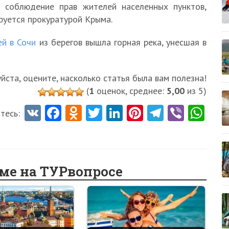
 соблюдение прав жителей населенных пунктов,
руется прокуратурой Крыма.
ей в Сочи
из берегов вышла горная река, унесшая в
ста, оцените, насколько статья была вам полезна!
(
1
оценок, среднее:
5,00
из 5)
V
Fa
O
T
Li
Pi
Te
Vi
W
тесь:
K
ce
d
w
nk
nt
le
b
ha
b
n
itt
e
er
gr
er
ts
o
o
er
dI
es
a
A
еме на ТУРвопросе
o
kl
n
t
m
p
k
as
p
sn
ik