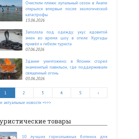
Очистили пляжи: купальный сезон в Анапе
открылся впервые после экологической
катастрофы
13.06.2026
Заползла под одежду: укус ядовитой
змеи во время шоу в отеле Хургады
привёл к гибели туриста
07.06.2026
Здание уничтожено: в Японии сгорел
знаменитый павильон, где поддерживали
священный огонь
03.06.2026
1
2
3
4
5
›
е актуальные новости =>>>
уристические товары
10 лучших горнолыжных ботинок для