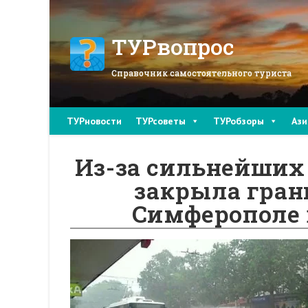
Перейти
к
содержимому
ТУРвопрос
Справочник самостоятельного туриста
ТУРновости
ТУРсоветы
ТУРобзоры
Ази
Из-за сильнейших 
закрыла грани
Симферополе 