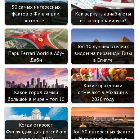
50 самых интересных
фактов о Финляндии,
Как вернуть авиабилеты
которые…
из-за коронавируса?
Топ 10 лучших отелей с
Парк Ferrari World в Абу-
видом на пирамиды Гизы
Даби
в Египте
Какие праздники
Какой город самый
отмечают в Абхазии в
большой в мире – топ 10
2026 году
Когда откроют
Финляндию для российких
Топ 50 интересных фактов
туристов 2020?
о Нижнем Новгороде и…