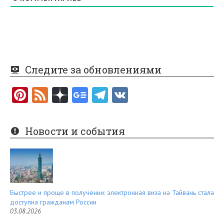
Следите за обновлениями
Pi
F
nt
e
er
e
Новости и события
es
d
t
Быстрее и проще в получении: электронная виза на Тайвань стала
доступна гражданам России
03.08.2026