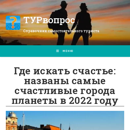
Перейти
к
содержимому
ТУРвопрос
Справочник самостоятельного туриста
МЕНЮ
Где искать счастье:
названы самые
счастливые города
планеты в 2022 году