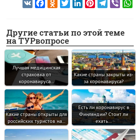
V
Fa
O
T
Li
Pi
Te
Vi
K
ce
d
w
nk
nt
le
b
h
b
n
itt
e
er
gr
er
t
o
o
er
dI
es
a
Другие статьи по этой теме
на ТУРвопросе
o
kl
n
t
m
k
as
sn
Лучшая медицинская
ik
страховка от
Какие страны закрыты из-
i
коронавируса…
за коронавируса?
Есть ли коронавирус в
Какие страны открыты для
Финляндии? Стоит ли
российских туристов на…
ехать…