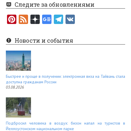
Следите за обновлениями
Pi
F
nt
e
er
e
Новости и события
es
d
t
Быстрее и проще в получении: электронная виза на Тайвань стала
доступна гражданам России
03.08.2026
Подбросил человека в воздух: бизон напал на туристов в
Йеллоустонском национальном парке