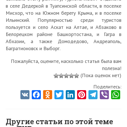
в селе Дедеркой в Туапсинской области, в поселке
Мисхор, что на Южном берегу Крыма, и в поселке
Ильинский. Популярностью среди туристов
пользуется и село Аскат на Алтае, и Абзаково в
Белорецком районе Башкортостана, и Гагра в
Абхазии, а также Домодедово, Андреаполь,
Багратионовск и Выборг.
Пожалуйста, оцените, насколько статья была вам
полезна!
(Пока оценок нет)
Поделитесь:
V
Fa
O
T
Li
Pi
Te
Vi
K
ce
d
w
nk
nt
le
b
h
b
n
itt
e
er
gr
er
t
o
o
er
dI
es
a
Другие статьи по этой теме