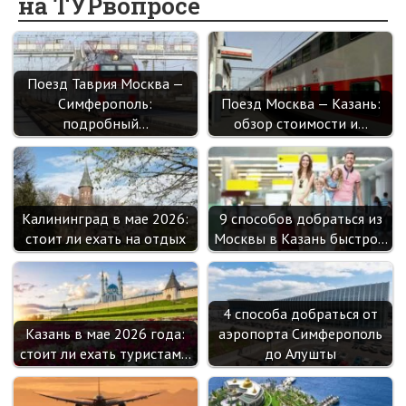
на ТУРвопросе
o
kl
n
t
m
k
as
sn
Поезд Таврия Москва —
ik
Симферополь:
Поезд Москва — Казань:
i
подробный…
обзор стоимости и…
Калининград в мае 2026:
9 способов добраться из
стоит ли ехать на отдых
Москвы в Казань быстро…
4 способа добраться от
Казань в мае 2026 года:
аэропорта Симферополь
стоит ли ехать туристам…
до Алушты