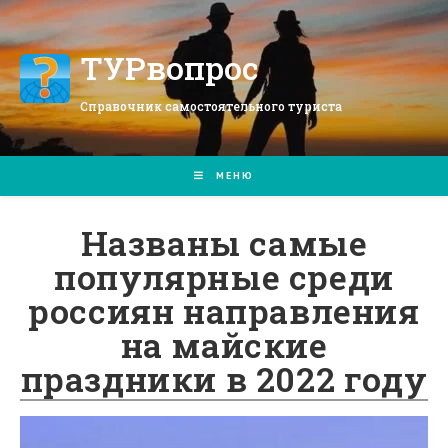
Перейти
к
содержимому
ТУРвопрос
Справочник самостоятельного туриста
МЕНЮ
Названы самые
популярные среди
россиян направления
на майские
праздники в 2022 году