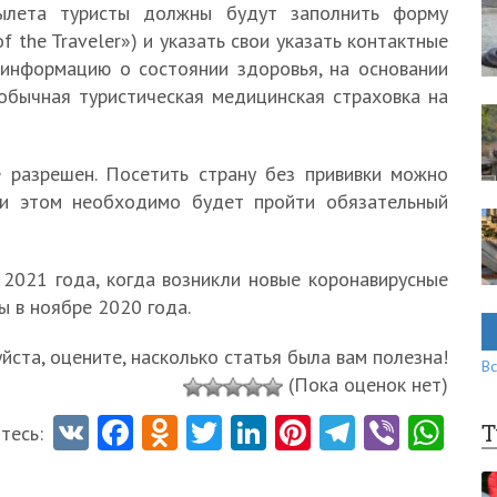
вылета туристы должны будут заполнить форму
f the Traveler») и указать свои указать контактные
 информацию о состоянии здоровья, на основании
обычная туристическая медицинская страховка на
 разрешен. Посетить страну без прививки можно
при этом необходимо будет пройти обязательный
 2021 года, когда возникли новые коронавирусные
ы в ноябре 2020 года.
ста, оцените, насколько статья была вам полезна!
Вс
(Пока оценок нет)
V
Fa
O
T
Li
Pi
Te
Vi
W
Т
тесь:
K
ce
d
w
nk
nt
le
b
ha