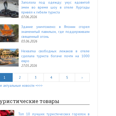
Заползла под одежду: укус ядовитой
змеи во время шоу в отеле Хургады
привёл к гибели туриста
07.06.2026
Здание уничтожено: в Японии сгорел
знаменитый павильон, где поддерживали
священный огонь
03.06.2026
Нехватка свободных лежаков в отеле
сделала туриста богаче почти на 1000
евро
27.05.2026
1
2
3
4
5
›
е актуальные новости =>>>
уристические товары
Топ 10 лучших туристических горелок в