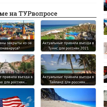
b
n
itt
e
er
gr
er
ts
o
o
er
dI
es
a
A
еме на ТУРвопросе
o
kl
n
t
m
p
k
as
p
sn
ik
аны закрыты из-за
Актуальные правила въезда в
i
онавируса?
Тунис для россиян 2021
е правила въезда в
Актуальные правила въезда в
ю для россиян…
Тайланд для россиян…