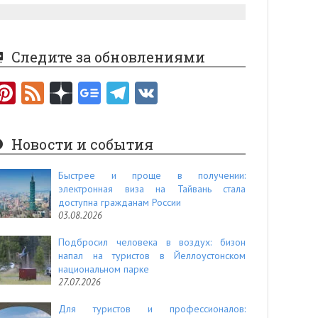
Следите за обновлениями
Pi
F
nt
e
er
e
Новости и события
es
d
t
Быстрее и проще в получении:
электронная виза на Тайвань стала
доступна гражданам России
03.08.2026
Подбросил человека в воздух: бизон
напал на туристов в Йеллоустонском
национальном парке
27.07.2026
Для туристов и профессионалов: