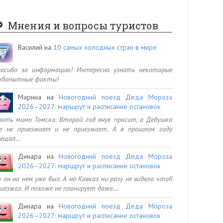
Мнения и вопросы туристов
Василий
на
10 самых холодных стран в мире
пасибо за информацию! Интересно узнать некоторые
юбопытные факты!
Марина
на
Новогодний поезд Деда Мороза
2026–2027: маршрут и расписание остановок
ять мимо Томска. Второй год внук просит, а Дедушка
се не приезжает и не приезжает. А в прошлом году
бещал…
Динара
на
Новогодний поезд Деда Мороза
2026–2027: маршрут и расписание остановок
 он на нем уже был. А на Кавказ ни разу не видела чтоб
иезжал. И похоже не планирует даже.…
Динара
на
Новогодний поезд Деда Мороза
2026–2027: маршрут и расписание остановок