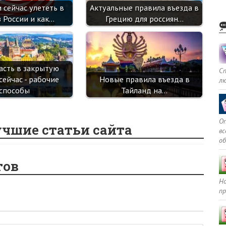
 сейчас улететь в
Актуальные правила въезда в
 России и как…
Грецию для россиян…
асть в закрытую
С
сейчас - рабочие
Новые правила въезда в
л
способы
Тайланд на…
Оп
учшие статьи сайта
в
о
тов
Но
пр