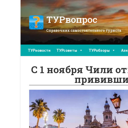
Перейти
к
содержимому
ТУРвопрос
Справочник самостоятельного туриста
ТУРновости
ТУРсоветы
ТУРобзоры
Ази
С 1 ноября Чили о
прививши