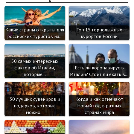
k
as
sn
ik
Какие страны открыты для
Топ 15 горнолыжных
i
российских туристов на…
курортов России
50 самых интересных
фактов об Италии,
Есть ли коронавирус в
которые…
Италии? Стоит ли ехать в…
30 лучших сувениров и
Когда и как отмечают
подарков, которые
Новый год в разных
можно…
странах мира