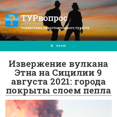
Перейти
к
содержимому
ТУРвопрос
Справочник самостоятельного туриста
МЕНЮ
Извержение вулкана
Этна на Сицилии 9
августа 2021: города
покрыты слоем пепла