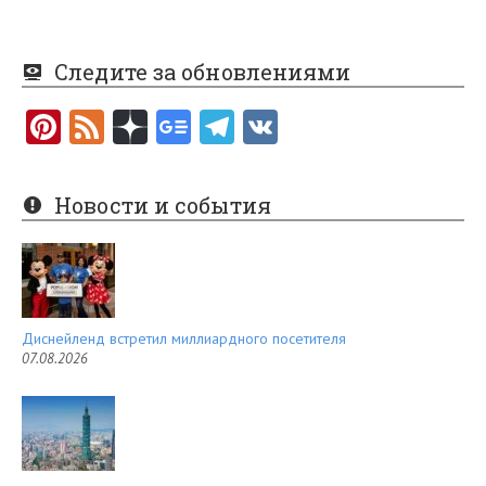
Следите за обновлениями
Pi
F
nt
e
er
e
Новости и события
es
d
t
Диснейленд встретил миллиардного посетителя
07.08.2026