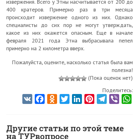
извержения. Всего у Этны насчитывается от 200 до
400 кратеров. Примерно раз в три месяца
происходит извержение одного из них. Однако
специалисты до сих пор не могут утверждать,
какое из них окажется опасным. Еще в начале
февраля 2021 года Этна выбрасывала пепел
примерно на 2 километра вверх.
Пожалуйста, оцените, насколько статья была вам
полезна!
(Пока оценок нет)
Поделитесь:
V
Fa
O
T
Li
Pi
Te
Vi
K
ce
d
w
nk
nt
le
b
h
b
n
itt
e
er
gr
er
t
o
o
er
dI
es
a
Другие статьи по этой теме
на ТУРвопросе
o
kl
n
t
m