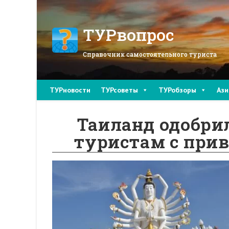
Перейти
к
содержимому
ТУРвопрос
Справочник самостоятельного туриста
ТУРновости
ТУРсоветы
ТУРобзоры
Ази
Таиланд одобри
туристам с при