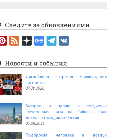
Следите за обновлениями
Pi
F
nt
e
er
e
Новости и события
es
d
t
Диснейленд встретил миллиардного
посетителя
07.08.2026
Быстрее и проще в получении:
электронная виза на Тайвань стала
доступна гражданам России
03.08.2026
Подбросил человека в воздух: