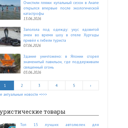
Очистили пляжи: купальный сезон в Анапе
открылся впервые после экологической
катастрофы
13.06.2026
Заползла под одежду: укус ядовитой
змеи во время шоу в отеле Хургады
привёл к гибели туриста
07.06.2026
Здание уничтожено: в Японии сгорел
знаменитый павильон, где поддерживали
священный огонь
03.06.2026
1
2
3
4
5
›
е актуальные новости =>>>
уристические товары
Топ 15 лучших автолюлек для