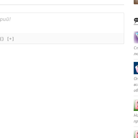
{}
[+]
С
л
Оп
в
о
Но
пр