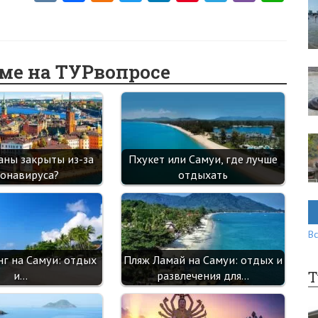
K
ce
d
w
nk
nt
le
b
ha
b
n
itt
e
er
gr
er
ts
o
o
er
dI
es
a
A
еме на ТУРвопросе
o
kl
n
t
m
p
k
as
p
sn
ik
аны закрыты из-за
Пхукет или Самуи, где лучше
i
онавируса?
отдыхать
Вс
нг на Самуи: отдых
Пляж Ламай на Самуи: отдых и
Т
и…
развлечения для…