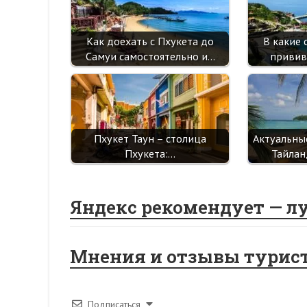
Как доехать с Пхукета до
В какие 
Самуи самостоятельно и…
привив
Пхукет Таун – столица
Актуальны
Пхукета:…
Тайлан
Яндекс рекомендует — л
Мнения и отзывы турис
Подписаться