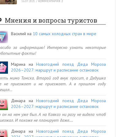
16.07.2021
/
КОММЕНТАРИЯ 2
Мнения и вопросы туристов
Василий
на
10 самых холодных стран в мире
пасибо за информацию! Интересно узнать некоторые
юбопытные факты!
Марина
на
Новогодний поезд Деда Мороза
2026–2027: маршрут и расписание остановок
ять мимо Томска. Второй год внук просит, а Дедушка
се не приезжает и не приезжает. А в прошлом году
бещал…
Динара
на
Новогодний поезд Деда Мороза
2026–2027: маршрут и расписание остановок
 он на нем уже был. А на Кавказ ни разу не видела чтоб
иезжал. И похоже не планирует даже.…
Динара
на
Новогодний поезд Деда Мороза
2026–2027: маршрут и расписание остановок