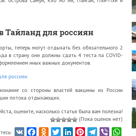
в: острова Самуи, Кхо Яо Яй, Панган, Пхи-Пхи и
в Тайланд для россиян
орты, теперь могут отдыхать без обязательного 2
зда в страну они должны сдать 4 теста па COVID-
 оформлением иных важных документов.
для россиян
изнание со стороны властей вакцины из России
ации потока отдыхающих.
ста, оцените, насколько статья была вам полезна!
(Пока оценок нет)
V
Fa
O
T
Li
Pi
Te
Vi
W
тесь: