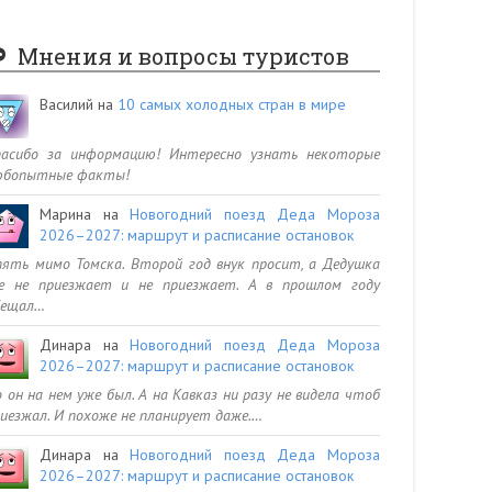
Мнения и вопросы туристов
Василий
на
10 самых холодных стран в мире
пасибо за информацию! Интересно узнать некоторые
юбопытные факты!
Марина
на
Новогодний поезд Деда Мороза
2026–2027: маршрут и расписание остановок
ять мимо Томска. Второй год внук просит, а Дедушка
се не приезжает и не приезжает. А в прошлом году
бещал…
Динара
на
Новогодний поезд Деда Мороза
2026–2027: маршрут и расписание остановок
 он на нем уже был. А на Кавказ ни разу не видела чтоб
иезжал. И похоже не планирует даже.…
Динара
на
Новогодний поезд Деда Мороза
2026–2027: маршрут и расписание остановок