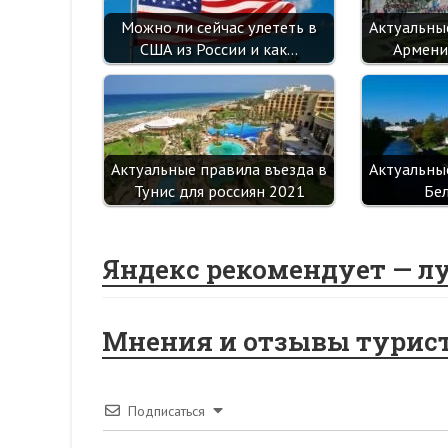
Можно ли сейчас улететь в
Актуальны
США из России и как…
Армени
Актуальные правила въезда в
Актуальны
Тунис для россиян 2021
Бе
Яндекс рекомендует — л
Мнения и отзывы турис
Подписаться