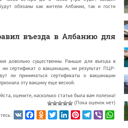
будут обязаны как жители Албании, так и гости
авил въезда в Албанию для
ния довольно существенны. Раньше для въезда в
 ни сертификат о вакцинации, ни результат ПЦР-
удут ли приниматься сертификаты о вакцинации
признала эту вакцину еще весной.
ста, оцените, насколько статья была вам полезна!
(Пока оценок нет)
V
Fa
O
T
Li
Pi
Te
Vi
W
тесь:
K
ce
d
w
nk
nt
le
b
ha