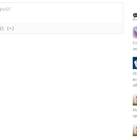
{}
[+]
С
л
Оп
в
о
Но
пр