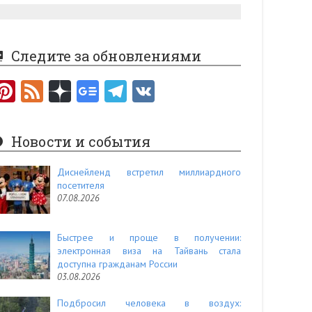
Следите за обновлениями
Pi
F
nt
e
er
e
Новости и события
es
d
t
Диснейленд встретил миллиардного
посетителя
07.08.2026
Быстрее и проще в получении:
электронная виза на Тайвань стала
доступна гражданам России
03.08.2026
Подбросил человека в воздух: