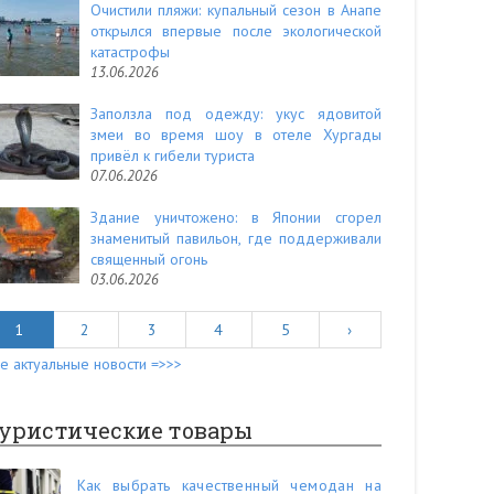
Очистили пляжи: купальный сезон в Анапе
открылся впервые после экологической
катастрофы
13.06.2026
Заползла под одежду: укус ядовитой
змеи во время шоу в отеле Хургады
привёл к гибели туриста
07.06.2026
Здание уничтожено: в Японии сгорел
знаменитый павильон, где поддерживали
священный огонь
03.06.2026
1
2
3
4
5
›
е актуальные новости =>>>
уристические товары
Как выбрать качественный чемодан на