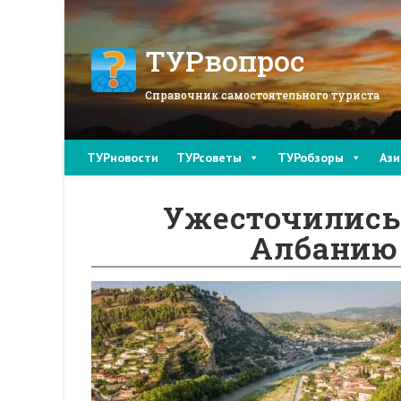
Перейти
к
содержимому
ТУРвопрос
Справочник самостоятельного туриста
ТУРновости
ТУРсоветы
ТУРобзоры
Ази
Ужесточились 
Албанию 