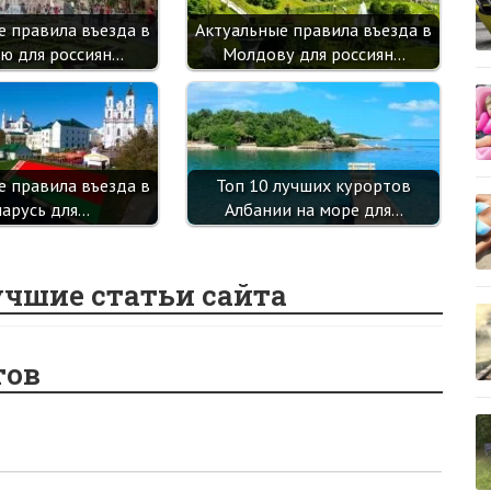
е правила въезда в
Актуальные правила въезда в
ю для россиян…
Молдову для россиян…
е правила въезда в
Топ 10 лучших курортов
ларусь для…
Албании на море для…
учшие статьи сайта
тов