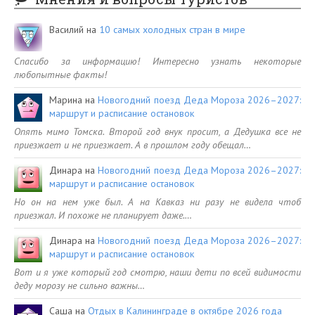
Василий
на
10 самых холодных стран в мире
Спасибо за информацию! Интересно узнать некоторые
любопытные факты!
Марина
на
Новогодний поезд Деда Мороза 2026–2027:
маршрут и расписание остановок
Опять мимо Томска. Второй год внук просит, а Дедушка все не
приезжает и не приезжает. А в прошлом году обещал…
Динара
на
Новогодний поезд Деда Мороза 2026–2027:
маршрут и расписание остановок
Но он на нем уже был. А на Кавказ ни разу не видела чтоб
приезжал. И похоже не планирует даже.…
Динара
на
Новогодний поезд Деда Мороза 2026–2027:
маршрут и расписание остановок
Вот и я уже который год смотрю, наши дети по всей видимости
деду морозу не сильно важны…
Саша
на
Отдых в Калининграде в октябре 2026 года