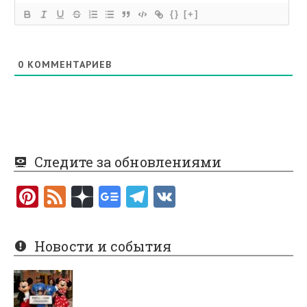
{}
[+]
0
КОММЕНТАРИЕВ
Следите за обновлениями
Pi
F
nt
e
er
e
Новости и события
es
d
t