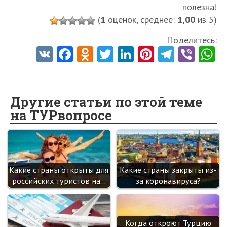
полезна!
(
1
оценок, среднее:
1,00
из 5)
Поделитесь:
V
Fa
O
T
Li
Pi
Te
Vi
K
ce
d
w
nk
nt
le
b
h
b
n
itt
e
er
gr
er
t
o
o
er
dI
es
a
Другие статьи по этой теме
на ТУРвопросе
o
kl
n
t
m
k
as
sn
ik
Какие страны открыты для
Какие страны закрыты из-
i
российских туристов на…
за коронавируса?
Когда откроют Турцию