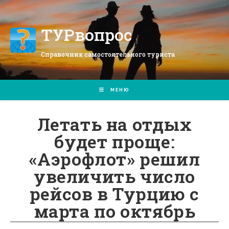
Перейти
к
содержимому
ТУРвопрос
Справочник самостоятельного туриста
МЕНЮ
Летать на отдых
будет проще:
«Аэрофлот» решил
увеличить число
рейсов в Турцию с
марта по октябрь