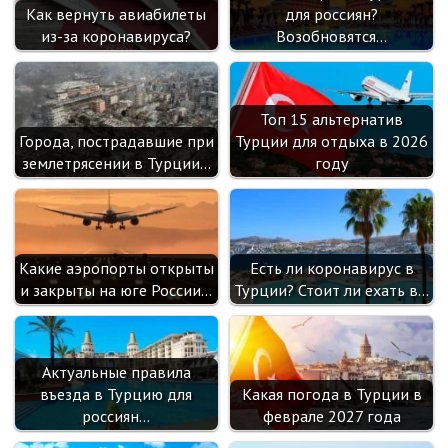
Как вернуть авиабилеты
для россиян?
из-за коронавируса?
Возобновятся…
Топ 15 альтернатив
Города, пострадавшие при
Турции для отдыха в 2026
землетрясении в Турции…
году
Какие аэропорты открыты
Есть ли коронавирус в
и закрыты на юге России…
Турции? Стоит ли ехать в…
Актуальные правила
въезда в Турцию для
Какая погода в Турции в
россиян…
феврале 2027 года