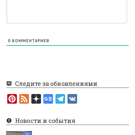
0
КОММЕНТАРИЕВ
Следите за обновлениями
Pi
F
nt
e
er
e
Новости и события
es
d