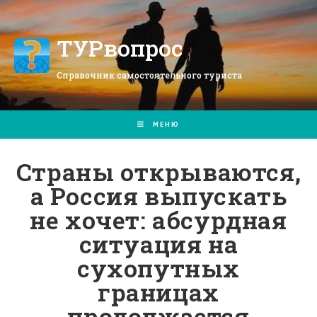
Перейти
к
содержимому
ТУРвопрос
Справочник самостоятельного туриста
МЕНЮ
Страны открываются,
а Россия выпускать
не хочет: абсурдная
ситуация на
сухопутных
границах
продолжается