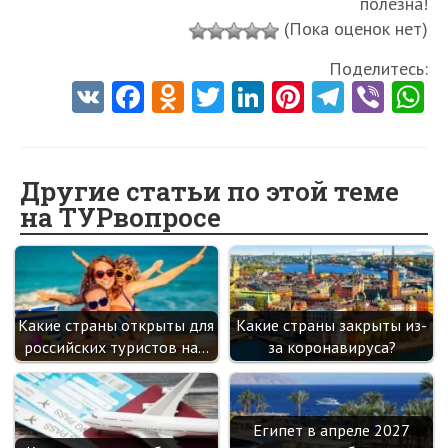
полезна!
(Пока оценок нет)
Поделитесь:
V
Fa
O
T
Li
Pi
Te
Vi
K
ce
d
w
nk
nt
le
b
h
b
n
itt
e
er
gr
er
t
o
o
er
dI
es
a
Другие статьи по этой теме
на ТУРвопросе
o
kl
n
t
m
k
as
sn
ik
Какие страны открыты для
Какие страны закрыты из-
i
российских туристов на…
за коронавируса?
Египет в апреле 2027