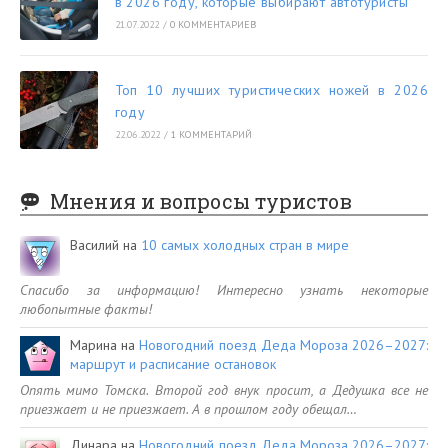
в 2026 году, которые выбирают автотуристы
21.07.2022
/
0 КОММЕНТАРИЕВ
Топ 10 лучших туристических ножей в 2026
году
22.06.2022
/
1 КОММЕНТАРИЙ
Мнения и вопросы туристов
Василий
на
10 самых холодных стран в мире
Спасибо за информацию! Интересно узнать некоторые
любопытные факты!
Марина
на
Новогодний поезд Деда Мороза 2026–2027:
маршрут и расписание остановок
Опять мимо Томска. Второй год внук просит, а Дедушка все не
приезжает и не приезжает. А в прошлом году обещал…
Динара
на
Новогодний поезд Деда Мороза 2026–2027: