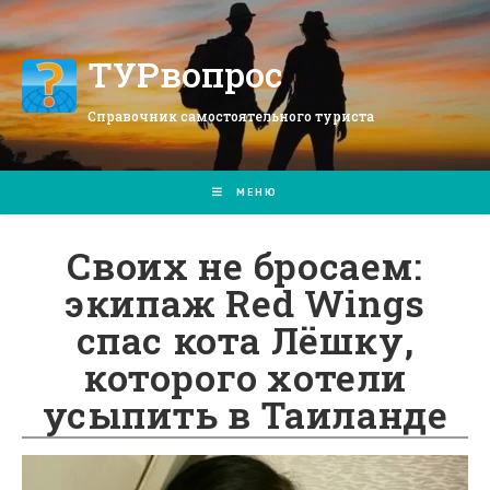
Перейти
к
содержимому
ТУРвопрос
Справочник самостоятельного туриста
МЕНЮ
Своих не бросаем:
экипаж Red Wings
спас кота Лёшку,
которого хотели
усыпить в Таиланде