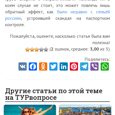
коем случае не стоит, это может повлечь лишь
обратный эффект, как
было недавно с семьёй
россиян
, устроившей скандал на паспортном
контроле.
Пожалуйста, оцените, насколько статья была вам
полезна!
(
2
оценок, среднее:
3,00
из 5)
Поделитесь:
V
Fa
O
T
Li
Pi
Te
Vi
K
ce
d
w
nk
nt
le
b
h
b
n
itt
e
er
gr
er
t
o
o
er
dI
es
a
Другие статьи по этой теме
на ТУРвопросе
o
kl
n
t
m
k
as