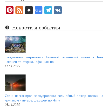
Pi
F
nt
e
er
e
Новости и события
es
d
t
Грандиозная церемония: Большой египетский музей в Гизе
наконец-то открыли официально
13.11.2025
Сотни пассажиров эвакуированы: сильнейший пожар возник на
круизном лайнере, шедшем по Нилу
03.11.2025