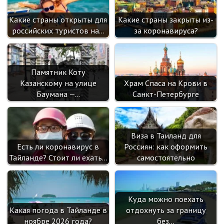
sn
ik
Какие страны открыты для
Какие страны закрыты из-
i
российских туристов на…
за коронавируса?
Памятник Коту
Казанскому на улице
Храм Спаса на Крови в
Баумана —…
Санкт-Петербурге
Виза в Таиланд для
Есть ли коронавирус в
Россиян: как оформить
Тайланде? Стоит ли ехать…
самостоятельно
Куда можно поехать
Какая погода в Тайланде в
отдохнуть за границу
ноябре 2026 года?
без…