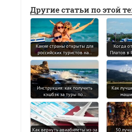
Другие статьи по этой т
Какие страны открыты для
Когда о
российских туристов на…
Платов в 
Инструкция: как получить
Как лучш
кэшбэк за туры по…
маши
Как вернуть авиабилеты из-за
30 луч