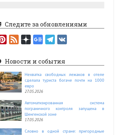
Следите за обновлениями
Pi
F
nt
e
er
e
Новости и события
es
d
t
Нехватка свободных лежаков в отеле
сделала туриста богаче почти на 1000
евро
27.05.2026
Автоматизированная система
пограничного контроля запущена в
Шенгенской зоне
17.05.2026
Словно в одной стране: пригородные