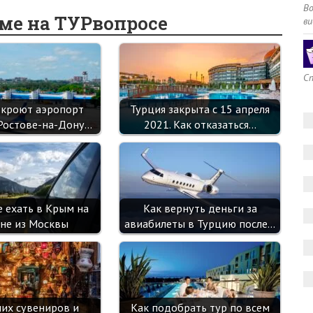
o
o
er
dI
es
a
A
В
еме на ТУРвопросе
ви
o
kl
n
t
m
p
k
as
p
sn
Сп
ik
ткроют аэропорт
Турция закрыта с 15 апреля
i
Ростове-на-Дону…
2021. Как отказаться…
е ехать в Крым на
Как вернуть деньги за
не из Москвы
авиабилеты в Турцию после…
ших сувениров и
Как подобрать тур по всем