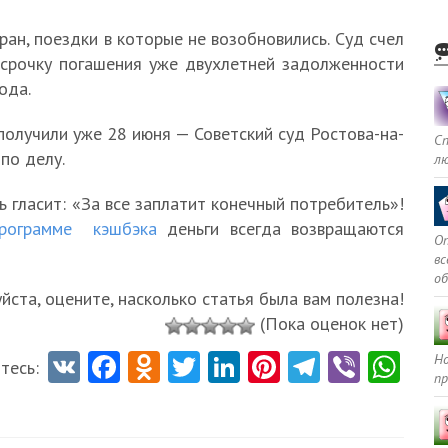
ран, поездки в которые не возобновились. Суд счел
срочку погашения уже двухлетней задолженности
ода.
получили уже 28 июня — Советский суд Ростова-на-
С
по делу.
л
гласит: «За все заплатит конечный потребитель»!
программе кэшбэка
деньги всегда возвращаются
Оп
в
о
ста, оцените, насколько статья была вам полезна!
(Пока оценок нет)
V
Fa
O
T
Li
Pi
Te
Vi
W
Но
тесь:
пр
K
ce
d
w
nk
nt
le
b
ha
b
n
itt
e
er
gr
er
ts