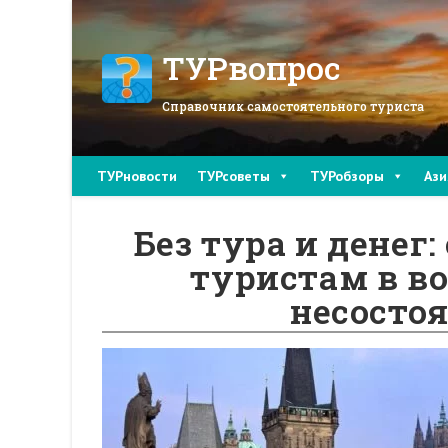
Перейти
к
содержимому
ТУРвопрос
Справочник самостоятельного туриста
ТУРновости
ТУРсоветы
ТУРобзоры
Ази
Без тура и денег:
туристам в во
несосто