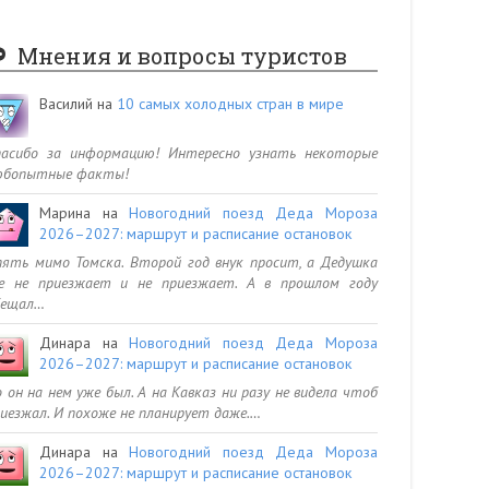
Мнения и вопросы туристов
Василий
на
10 самых холодных стран в мире
пасибо за информацию! Интересно узнать некоторые
юбопытные факты!
Марина
на
Новогодний поезд Деда Мороза
2026–2027: маршрут и расписание остановок
ять мимо Томска. Второй год внук просит, а Дедушка
се не приезжает и не приезжает. А в прошлом году
бещал…
Динара
на
Новогодний поезд Деда Мороза
2026–2027: маршрут и расписание остановок
 он на нем уже был. А на Кавказ ни разу не видела чтоб
иезжал. И похоже не планирует даже.…
Динара
на
Новогодний поезд Деда Мороза
2026–2027: маршрут и расписание остановок