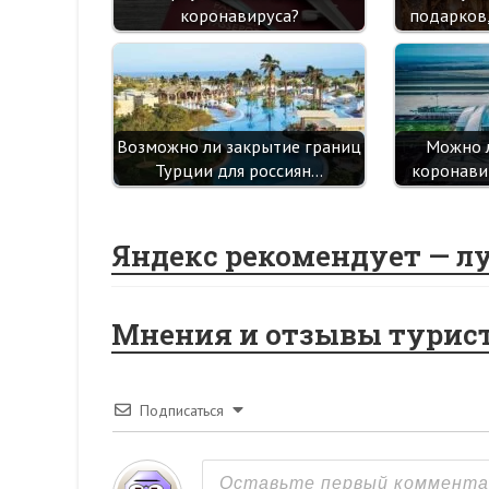
коронавируса?
подарков
Возможно ли закрытие границ
Можно л
Турции для россиян…
коронави
Яндекс рекомендует — л
Мнения и отзывы турис
Подписаться