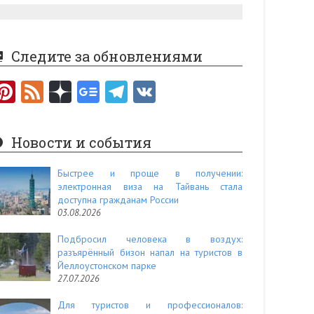
Следите за обновлениями
Pi
F
nt
e
er
e
Новости и события
es
d
t
Быстрее и проще в получении:
электронная виза на Тайвань стала
доступна гражданам России
03.08.2026
Подбросил человека в воздух:
разъярённый бизон напал на туристов в
Йеллоустонском парке
27.07.2026
Для туристов и профессионалов: