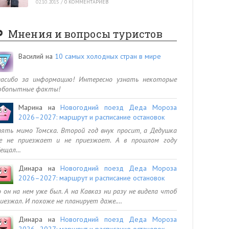
02.10.2015
/
0 КОММЕНТАРИЕВ
Мнения и вопросы туристов
Василий
на
10 самых холодных стран в мире
пасибо за информацию! Интересно узнать некоторые
юбопытные факты!
Марина
на
Новогодний поезд Деда Мороза
2026–2027: маршрут и расписание остановок
ять мимо Томска. Второй год внук просит, а Дедушка
се не приезжает и не приезжает. А в прошлом году
бещал…
Динара
на
Новогодний поезд Деда Мороза
2026–2027: маршрут и расписание остановок
 он на нем уже был. А на Кавказ ни разу не видела чтоб
иезжал. И похоже не планирует даже.…
Динара
на
Новогодний поезд Деда Мороза
2026–2027: маршрут и расписание остановок