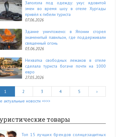
Заползла под одежду: укус ядовитой
змеи во время шоу в отеле Хургады
привёл к гибели туриста
07.06.2026
Здание уничтожено: в Японии сгорел
знаменитый павильон, где поддерживали
священный огонь
03.06.2026
Нехватка свободных лежаков в отеле
сделала туриста богаче почти на 1000
евро
27.05.2026
1
2
3
4
5
›
е актуальные новости =>>>
уристические товары
Топ 15 лучших брендов солнцезащитных