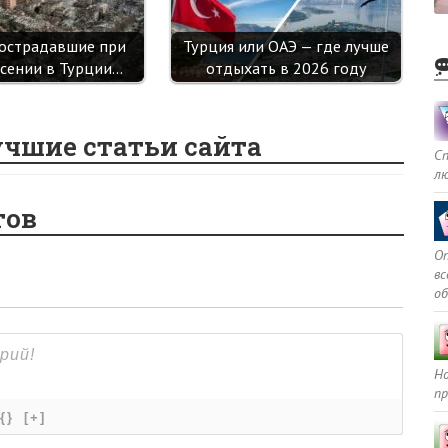
пострадавшие при
Турция или ОАЭ — где лучше
ясении в Турции…
отдыхать в 2026 году
учшие статьи сайта
С
л
тов
Оп
в
о
Но
пр
{}
[+]