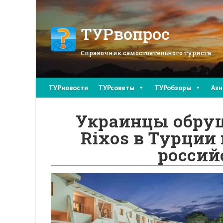
Перейти
к
содержимому
ТУРвопрос
Справочник самостоятельного туриста
ТУРновости
ТУРсоветы
ТУРобзоры
Ази
Украинцы обруш
Rixos в Турции
россий