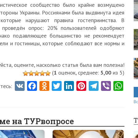
уристическое сообщество было крайне возмущено
стороны Украины. Россиянами была выдвинута идея
 которые нарушают правила гостеприимства. В
 проведён опрос: 20% пользователей одобряют
днако подавляющее большинство не рекомендует
ели и гостиницы, которые соблюдают все нормы и
ста, оцените, насколько статья была вам полезна!
(
1
оценок, среднее:
5,00
из 5)
V
Fa
O
T
Li
Pi
Te
Vi
W
тесь:
K
ce
d
w
nk
nt
le
b
ha
Вс
b
n
itt
e
er
gr
er
ts
o
o
er
dI
es
a
A
еме на ТУРвопросе
Т
o
kl
n
t
m
p
k
as
p