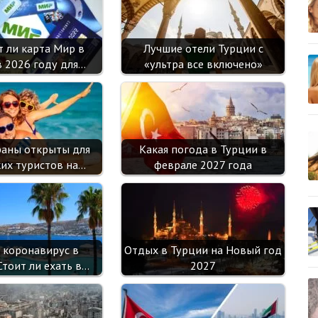
sn
ik
т ли карта Мир в
Лучшие отели Турции с
i
в 2026 году для…
«ультра все включено»
раны открыты для
Какая погода в Турции в
ких туристов на…
феврале 2027 года
и коронавирус в
Отдых в Турции на Новый год
Стоит ли ехать в…
2027