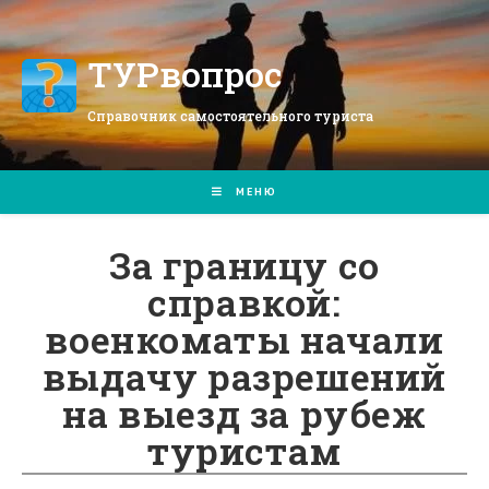
Перейти
к
содержимому
ТУРвопрос
Справочник самостоятельного туриста
МЕНЮ
За границу со
справкой:
военкоматы начали
выдачу разрешений
на выезд за рубеж
туристам