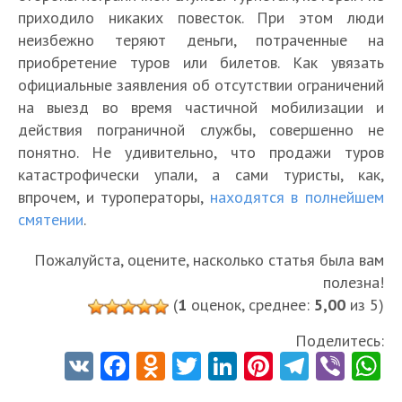
приходило никаких повесток. При этом люди
неизбежно теряют деньги, потраченные на
приобретение туров или билетов. Как увязать
официальные заявления об отсутствии ограничений
на выезд во время частичной мобилизации и
действия пограничной службы, совершенно не
понятно. Не удивительно, что продажи туров
катастрофически упали, а сами туристы, как,
впрочем, и туроператоры,
находятся в полнейшем
смятении
.
Пожалуйста, оцените, насколько статья была вам
полезна!
(
1
оценок, среднее:
5,00
из 5)
Поделитесь:
V
Fa
O
T
Li
Pi
Te
Vi
K
ce
d
w
nk
nt
le
b
h