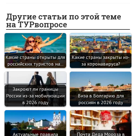
b
n
itt
e
er
gr
er
t
o
o
er
dI
es
a
Другие статьи по этой теме
на ТУРвопросе
o
kl
n
t
m
k
as
sn
ik
Какие страны открыты для
Какие страны закрыты из-
i
российских туристов на…
за коронавируса?
Закроют ли границы
России из-за мобилизации
Виза в Болгарию для
в 2026 году
россиян в 2026 году
Актуальные правила
Почта Деда Мороза в