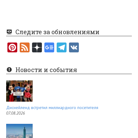
Следите за обновлениями
Pi
F
nt
e
er
e
Новости и события
es
d
t
Диснейленд встретил миллиардного посетителя
07.08.2026