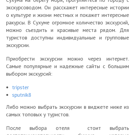
экскурсоводом. Он расскажет интересные истории
о культуре и жизни местных и покажет интересные
ракурсы. В Сухуме огромное количество экскурсий,
можно съездить и красивые места рядом. Для
А
туристов доступны индивидуальные и групповые
к
экскурсии.
Т
т
о
у
Приобрести экскурсии можно через интернет.
Т
п
О
а
о
Самые популярные и надежные сайты с большим
2
ч
л
Т
А
п
Т
0
а
выбором экскурсий:
ь
о
П
р
1
о
д
м
Т
н
п
о
е
0
п
о
ч
tripster
о
ы
1
е
н
л
1
с
и
sputnik8
п
е
5
з
д
у
0
т
р
2
п
л
д
а
ч
л
о
а
Либо можно выбрать экскурсии в виджете ниже из
0
р
у
к
а
ш
у
п
—
самых топовых у туристов.
д
а
ч
а
Л
в
и
Б
ч
р
л
о
в
ш
в
у
т
х
о
ш
и
у
После выбора отеля стоит выбрать
с
и
и
А
ч
о
э
т
и
м
ч
т
л