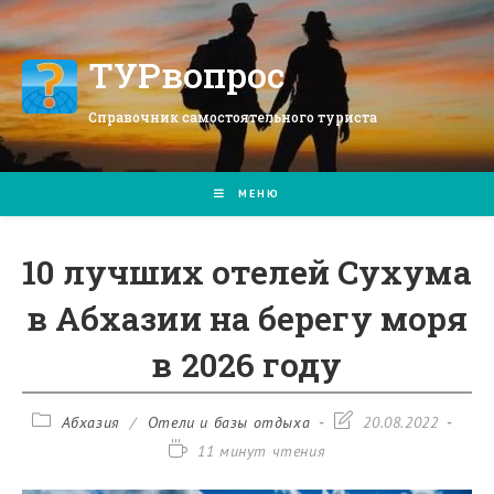
Перейти
к
содержимому
ТУРвопрос
Справочник самостоятельного туриста
МЕНЮ
10 лучших отелей Сухума
в Абхазии на берегу моря
в 2026 году
Рубрика
Запись
Абхазия
/
Отели и базы отдыха
20.08.2022
записи:
изменена:
Время
11 минут чтения
чтения: