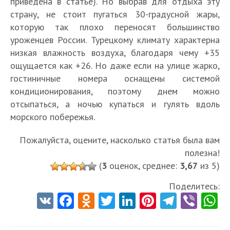
приведена в статье). Но выбрав для отдыха эту
страну, не стоит пугаться 30-градусной жары,
которую так плохо переносят большинство
уроженцев России. Турецкому климату характерна
низкая влажность воздуха, благодаря чему +35
ощущается как +26. Но даже если на улице жарко,
гостиничные номера оснащены системой
кондиционирования, поэтому днем можно
отсыпаться, а ночью купаться и гулять вдоль
морского побережья.
Пожалуйста, оцените, насколько статья была вам
полезна!
(
3
оценок, среднее:
3,67
из 5)
Поделитесь:
V
Fa
O
T
Li
Pi
Te
Vi
K
ce
d
w
nk
nt
le
b
h