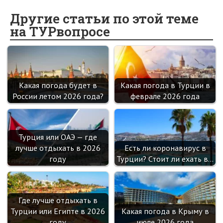
b
n
itt
e
er
gr
er
t
o
o
er
dI
es
a
Другие статьи по этой теме
на ТУРвопросе
o
kl
n
t
m
k
as
sn
ik
Какая погода будет в
Какая погода в Турции в
i
России летом 2026 года?
феврале 2026 года
Турция или ОАЭ — где
лучше отдыхать в 2026
Есть ли коронавирус в
году
Турции? Стоит ли ехать в…
Где лучше отдыхать в
Турции или Египте в 2026
Какая погода в Крыму в
году
июле 2026 года