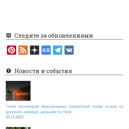
Следите за обновлениями
Pi
F
nt
e
er
e
Новости и события
es
d
t
Сотни пассажиров эвакуированы: сильнейший пожар возник на
круизном лайнере, шедшем по Нилу
03.11.2025