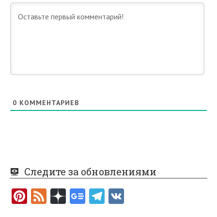
0
КОММЕНТАРИЕВ
Следите за обновлениями
Pi
F
nt
e