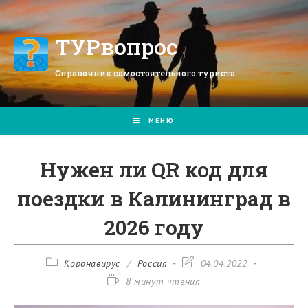
Перейти
к
содержимому
ТУРвопрос
Справочник самостоятельного туриста
МЕНЮ
Нужен ли QR код для
поездки в Калининград в
2026 году
Рубрика
Запись
Коронавирус
/
Россия
04.04.2022
записи:
изменена:
Время
8 минут чтения
чтения: