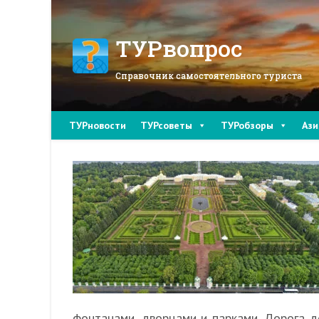
Перейти
к
содержимому
ТУРвопрос
Справочник самостоятельного туриста
ТУРновости
ТУРсоветы
ТУРобзоры
Ази
фонтанами, дворцами и парками. Дорога д