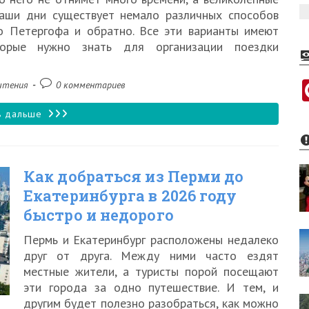
наши дни существует немало различных способов
о Петергофа и обратно. Все эти варианты имеют
торые нужно знать для организации поездки
Комментарии
чтения
0 комментариев
к
записи:
Как
ь дальше
добраться
из
Как добраться из Перми до
центра
Екатеринбурга в 2026 году
Санкт-
быстро и недорого
Петербурга
Пермь и Екатеринбург расположены недалеко
до
друг от друга. Между ними часто ездят
Петергофа
местные жители, а туристы порой посещают
эти города за одно путешествие. И тем, и
в
другим будет полезно разобраться, как можно