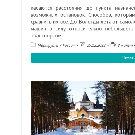
касаются расстояния до пункта назначе
возможных остановок. Способов, которым
сравнить их все. До Вологды летают самол
машин в силу относительно небольшого 
транспортом.
Рубрика
Запись
Время
Маршруты
/
Россия
29.12.2022
8 минут 
записи:
изменена:
чтения:
Читат