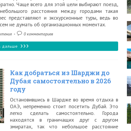
2026
ратно. Чаще всего для этой цели выбирают поезд,
 небольшого расстояния между городами такая
году
ес представляют и экскурсионные туры, ведь во
всем не думать об организационных моментах.
Комментарии
чтения
0 комментариев
к
записи:
Как
ь дальше
добраться
из
Как добраться из Шарджи до
Перми
Дубая самостоятельно в 2026
до
году
Екатеринбурга
Остановившись в Шардже во время отдыха в
в
ОАЭ, непременно стоит посетить Дубай. Это
2026
легко сделать самостоятельно. Города
находятся в граничащих друг с другом
году
эмиратах, так что небольшое расстояние
быстро