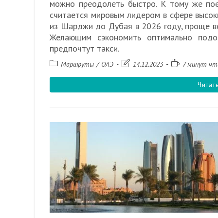
можно преодолеть быстро. К тому же пое
считается мировым лидером в сфере высок
из Шарджи до Дубая в 2026 году, проще вс
Желающим сэкономить оптимально подой
предпочтут такси.
Рубрика
Запись
Время
Маршруты
/
ОАЭ
14.12.2023
7 минут чт
записи:
изменена:
чтения:
Читат