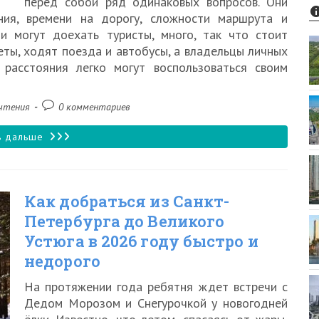
перед собой ряд одинаковых вопросов. Они
быстро
ния, времени на дорогу, сложности маршрута и
и могут доехать туристы, много, так что стоит
и
еты, ходят поезда и автобусы, а владельцы личных
недорого
расстояния легко могут воспользоваться своим
Комментарии
чтения
0 комментариев
к
записи:
Как
ь дальше
добраться
из
Как добраться из Санкт-
Санкт-
Петербурга до Великого
Петербурга
Устюга в 2026 году быстро и
до
недорого
Вологды
На протяжении года ребятня ждет встречи с
в
Дедом Морозом и Снегурочкой у новогодней
2026