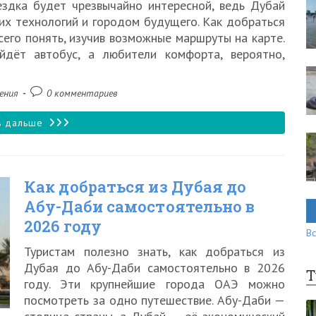
здка будет чрезвычайно интересной, ведь Дубай
их технологий и городом будущего. Как добраться
и
его понять, изучив возможные маршруты на карте.
недорого
дёт автобус, а любители комфорта, вероятно,
Комментарии
ения
0 комментариев
к
записи:
Как
ь дальше
добраться
из
Как добраться из Дубая до
Шарджи
Абу-Даби самостоятельно в
до
2026 году
Вс
Дубая
Туристам полезно знать, как добраться из
самостоятельно
Дубая до Абу-Даби самостоятельно в 2026
Т
в
году. Эти крупнейшие города ОАЭ можно
посмотреть за одно путешествие. Абу-Даби —
2026