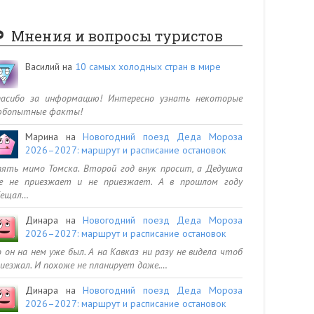
Мнения и вопросы туристов
Василий
на
10 самых холодных стран в мире
пасибо за информацию! Интересно узнать некоторые
юбопытные факты!
Марина
на
Новогодний поезд Деда Мороза
2026–2027: маршрут и расписание остановок
ять мимо Томска. Второй год внук просит, а Дедушка
се не приезжает и не приезжает. А в прошлом году
бещал…
Динара
на
Новогодний поезд Деда Мороза
2026–2027: маршрут и расписание остановок
 он на нем уже был. А на Кавказ ни разу не видела чтоб
иезжал. И похоже не планирует даже.…
Динара
на
Новогодний поезд Деда Мороза
2026–2027: маршрут и расписание остановок