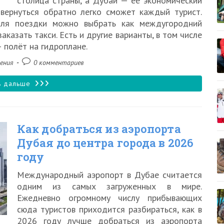
столица страны, а Дубай — её экономический
году
вернуться обратно легко сможет каждый турист.
Для поездки можно выбрать как междугородний
аказать такси. Есть и другие варианты, в том числе
 полёт на гидроплане.
Комментарии
ения
0 комментариев
к
записи:
Как
ь дальше
добраться
из
Как добраться из аэропорта
Дубая
Дубая до центра города в 2026
до
году
Абу-
Международный аэропорт в Дубае считается
Даби
одним из самых загруженных в мире.
самостоятельно
Ежедневно огромному числу прибывающих
сюда туристов приходится разбираться, как в
в
2026 году лучше добраться из аэропорта