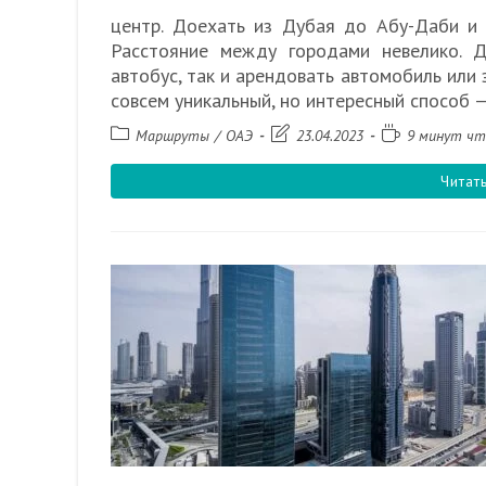
центр. Доехать из Дубая до Абу-Даби и 
Расстояние между городами невелико. 
автобус, так и арендовать автомобиль или з
совсем уникальный, но интересный способ —
Рубрика
Запись
Время
Маршруты
/
ОАЭ
23.04.2023
9 минут чт
записи:
изменена:
чтения:
Читат