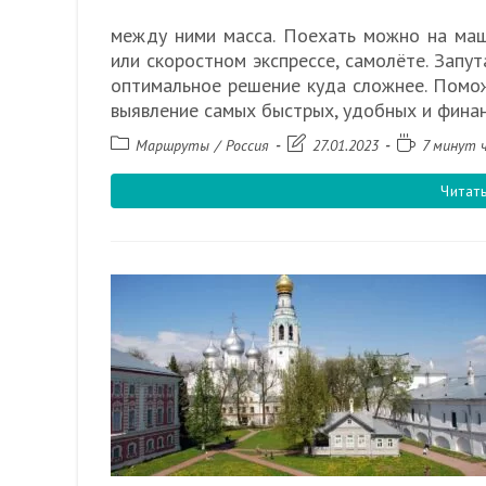
между ними масса. Поехать можно на маш
или скоростном экспрессе, самолёте. Запут
оптимальное решение куда сложнее. Помож
выявление самых быстрых, удобных и финан
Рубрика
Запись
Время
Маршруты
/
Россия
27.01.2023
7 минут 
записи:
изменена:
чтения:
Читат