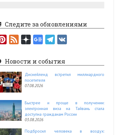
Следите за обновлениями
Pi
F
nt
e
er
e
Новости и события
es
d
t
Диснейленд встретил миллиардного
посетителя
07.08.2026
Быстрее и проще в получении:
электронная виза на Тайвань стала
доступна гражданам России
03.08.2026
Подбросил человека в воздух: