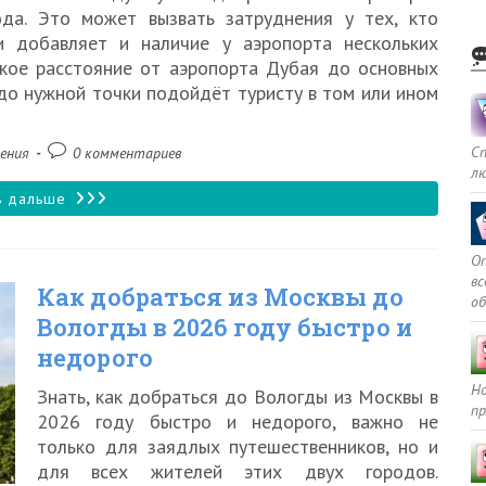
2026
да. Это может вызвать затруднения у тех, кто
и добавляет и наличие у аэропорта нескольких
году
акое расстояние от аэропорта Дубая до основных
до нужной точки подойдёт туристу в том или ином
Комментарии
С
ения
0 комментариев
л
к
записи:
Как
ь дальше
добраться
Оп
из
в
Как добраться из Москвы до
о
аэропорта
Вологды в 2026 году быстро и
Дубая
недорого
до
Но
Знать, как добраться до Вологды из Москвы в
центра
пр
2026 году быстро и недорого, важно не
города
только для заядлых путешественников, но и
для всех жителей этих двух городов.
в