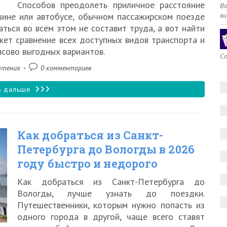
Способов преодолеть приличное расстояние
В
2026
ви
ине или автобусе, обычном пассажирском поезде
аться во всём этом не составит труда, а вот найти
году
ет сравнение всех доступных видов транспорта и
сово выгодных вариантов.
Сп
Комментарии
чтения
0 комментариев
к
записи:
Как
ь дальше
добраться
из
Как добраться из Санкт-
Москвы
Петербурга до Вологды в 2026
до
году быстро и недорого
Вологды
Как добраться из Санкт-Петербурга до
в
Вологды, лучше узнать до поездки.
2026
Путешественники, которым нужно попасть из
одного города в другой, чаще всего ставят
году