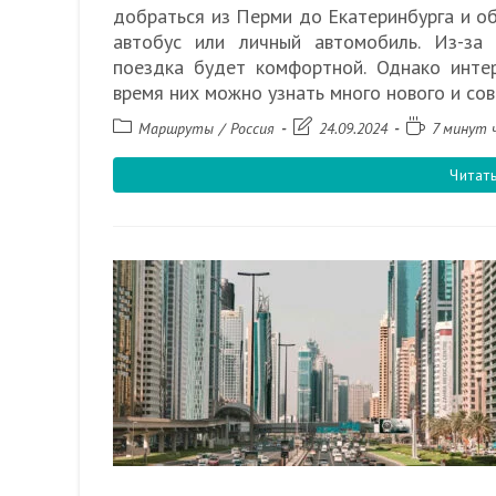
добраться из Перми до Екатеринбурга и об
автобус или личный автомобиль. Из-за
поездка будет комфортной. Однако интер
время них можно узнать много нового и со
Рубрика
Запись
Время
Маршруты
/
Россия
24.09.2024
7 минут 
записи:
изменена:
чтения:
Читат