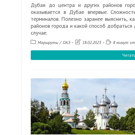
Дубая до центра и других районов горо
оказывается в Дубае впервые. Сложност
терминалов. Полезно заранее выяснить, к
районов города и какой способ добраться 
случае.
Рубрика
Запись
Время
Маршруты
/
ОАЭ
18.02.2023
8 минут чт
записи:
изменена:
чтения:
Читат