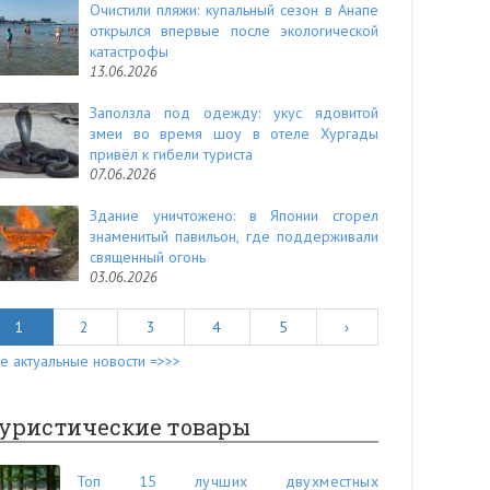
Очистили пляжи: купальный сезон в Анапе
открылся впервые после экологической
катастрофы
13.06.2026
Заползла под одежду: укус ядовитой
змеи во время шоу в отеле Хургады
привёл к гибели туриста
07.06.2026
Здание уничтожено: в Японии сгорел
знаменитый павильон, где поддерживали
священный огонь
03.06.2026
1
2
3
4
5
›
е актуальные новости =>>>
уристические товары
Топ 15 лучших двухместных