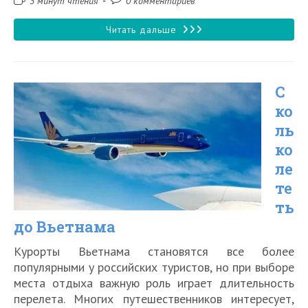
3 минут чтения
0 комментариев
чтения:
к
записи:
Сколько
Читать дальше
лететь
на
С
Мальдивские
ко
острова
ль
ко
ле
те
ть
до Вьетнама
Курорты Вьетнама становятся все более
популярными у российских туристов, но при выборе
места отдыха важную роль играет длительность
перелета. Многих путешественников интересует,