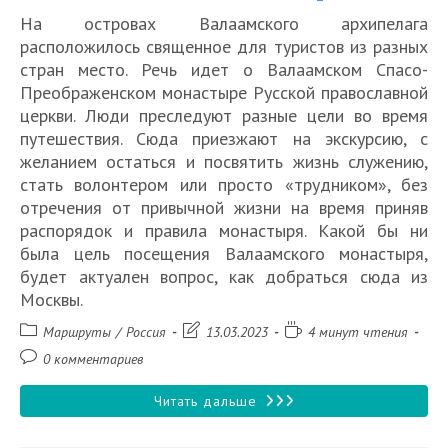
На островах Валаамского архипелага
расположилось священное для туристов из разных
стран место. Речь идет о Валаамском Спасо-
Преображенском монастыре Русской православной
церкви. Люди преследуют разные цели во время
путешествия. Сюда приезжают на экскурсию, с
желанием остаться и посвятить жизнь служению,
стать волонтером или просто «трудником», без
отречения от привычной жизни на время приняв
распорядок и правила монастыря. Какой бы ни
была цель посещения Валаамского монастыря,
будет актуален вопрос, как добраться сюда из
Москвы.
Рубрика
Запись
Время
Маршруты
/
Россия
13.03.2023
4 минут чтения
записи:
изменена:
чтения:
Комментарии
0 комментариев
к
записи:
Как
Читать дальше
добраться