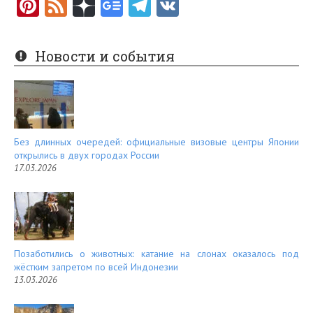
Pi
F
nt
e
er
e
Новости и события
es
d
t
Без длинных очередей: официальные визовые центры Японии
открылись в двух городах России
17.03.2026
Позаботились о животных: катание на слонах оказалось под
жёстким запретом по всей Индонезии
13.03.2026