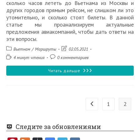
сколько часов лететь до Вьетнама из Москвы и
других городов прямым рейсом, не слишком ли это
утомительно, и сколько стоят билеты. В данной
статье мы проанализируем актуальные
предложения авиакомпаний, чтобы дать ответы на
эти вопросы.
Рубрика
Запись
Вьетнам
/
Маршруты
02.05.2021
записи:
изменена:
Время
Комментарии
4 минут чтения
0 комментариев
чтения:
к
записи:
Сколько
Читать дальше
лететь
до
Вьетнама
1
2
Перейти на предыдущую
Следите за обновлениями