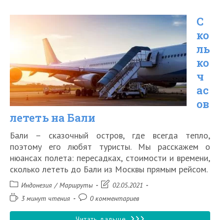
до
С
Валаамского
ко
монастыря
ль
ко
ч
ас
ов
лететь на Бали
Бали – сказочный остров, где всегда тепло,
поэтому его любят туристы. Мы расскажем о
нюансах полета: пересадках, стоимости и времени,
сколько лететь до Бали из Москвы прямым рейсом.
Рубрика
Запись
Индонезия
/
Маршруты
02.05.2021
записи:
изменена:
Время
Комментарии
3 минут чтения
0 комментариев
чтения:
к
записи:
Сколько
Читать дальше