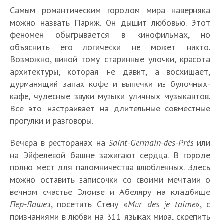
Самым романтическим городом мира наверняка
можно назвать Париж. Он дышит любовью. Этот
феномен обыгрывается в кинофильмах, но
объяснить его логически не может никто.
Возможно, виной тому старинные улочки, красота
архитектуры, которая не давит, а восхищает,
дурманящий запах кофе и выпечки из булочных-
кафе, чудесные звуки музыки уличных музыкантов.
Все это настраивает на длительные совместные
прогулки и разговоры.
Вечера в ресторанах на
Saint-Germain-des-Prés
или
на Эйфелевой башне зажигают сердца. В городе
полно мест для паломничества влюбленных. Здесь
можно оставить записочки со своими мечтами о
вечном счастье Элоизе и Абеляру на кладбище
Пер-Лашез
, посетить Стену «
Mur des je taime
», с
признаниями в любви на 311 языках мира, скрепить