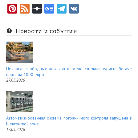
Pi
F
nt
e
er
e
Новости и события
es
d
t
Нехватка свободных лежаков в отеле сделала туриста богаче
почти на 1000 евро
27.05.2026
Автоматизированная система пограничного контроля запущена в
Шенгенской зоне
17.05.2026