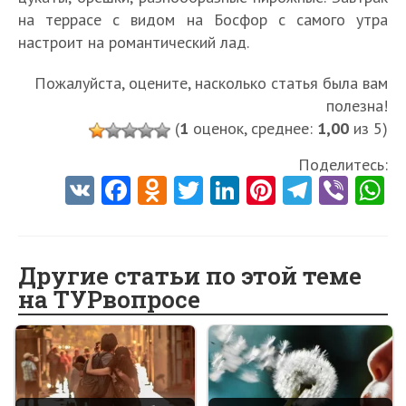
на террасе с видом на Босфор с самого утра
настроит на романтический лад.
Пожалуйста, оцените, насколько статья была вам
полезна!
(
1
оценок, среднее:
1,00
из 5)
Поделитесь:
V
Fa
O
T
Li
Pi
Te
Vi
K
ce
d
w
nk
nt
le
b
h
b
n
itt
e
er
gr
er
t
o
o
er
dI
es
a
Другие статьи по этой теме
на ТУРвопросе
o
kl
n
t
m
k
as
sn
ik