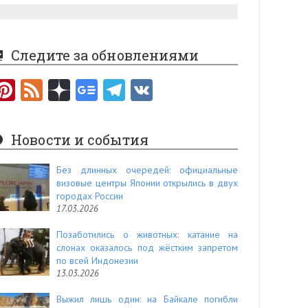
Следите за обновлениями
Pi
F
nt
e
er
e
Новости и события
es
d
t
Без длинных очередей: официальные
визовые центры Японии открылись в двух
городах России
17.03.2026
Позаботились о животных: катание на
слонах оказалось под жёстким запретом
по всей Индонезии
13.03.2026
Выжил лишь один: на Байкале погибли