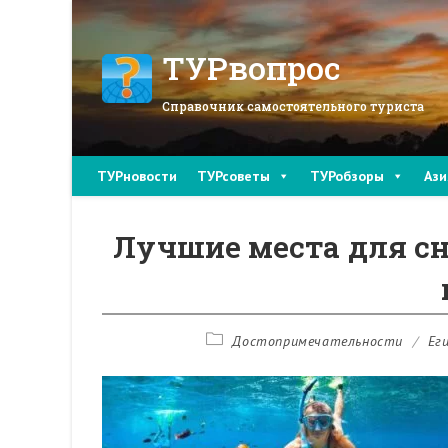
Перейти
к
содержимому
ТУРвопрос
Справочник самостоятельного туриста
ТУРновости
ТУРсоветы
ТУРобзоры
Ази
Лучшие места для сн
Рубрика
Достопримечательности
/
Ег
записи: