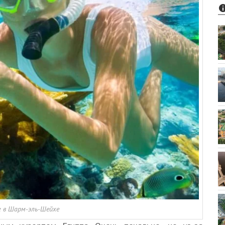
г в Шарм-эль-Шейхе