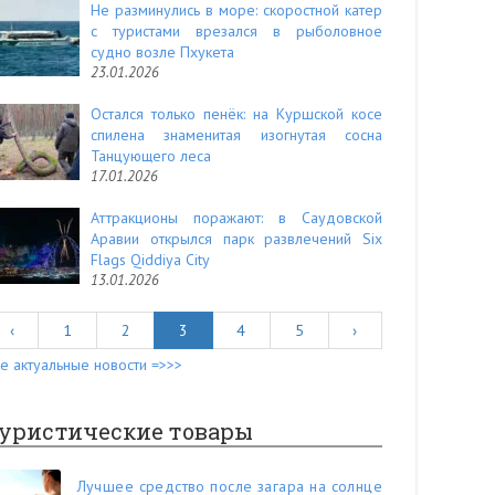
Не разминулись в море: скоростной катер
с туристами врезался в рыболовное
судно возле Пхукета
23.01.2026
Остался только пенёк: на Куршской косе
спилена знаменитая изогнутая сосна
Танцующего леса
17.01.2026
Аттракционы поражают: в Саудовской
Аравии открылся парк развлечений Six
Flags Qiddiya City
13.01.2026
‹
1
2
3
4
5
›
е актуальные новости =>>>
уристические товары
Лучшее средство после загара на солнце