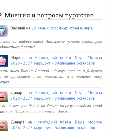
Мнения и вопросы туристов
Василий
на
10 самых холодных стран в мире
пасибо за информацию! Интересно узнать некоторые
юбопытные факты!
Марина
на
Новогодний поезд Деда Мороза
2026–2027: маршрут и расписание остановок
ять мимо Томска. Второй год внук просит, а Дедушка
се не приезжает и не приезжает. А в прошлом году
бещал…
Динара
на
Новогодний поезд Деда Мороза
2026–2027: маршрут и расписание остановок
 он на нем уже был. А на Кавказ ни разу не видела чтоб
иезжал. И похоже не планирует даже.…
Динара
на
Новогодний поезд Деда Мороза
2026–2027: маршрут и расписание остановок