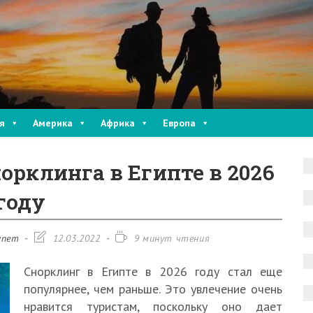
я
Америка
Африка
Европа
орклинга в Египте в 2026
году
Запись
Время
ипет
12.03.2022
9 минут чтения
изменена:
чтения:
Снорклинг в Египте в 2026 году стал еще
популярнее, чем раньше. Это увлечение очень
нравится туристам, поскольку оно дает