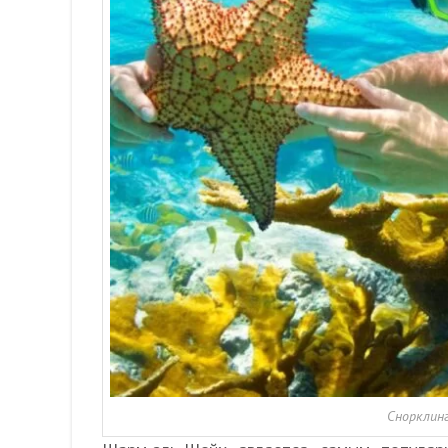
Снорклин