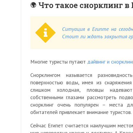
Что такое снорклинг в
Ситуация в Египте на сегодн
Стоит ли ждать закрытия гра
Многие туристы путают
дайвинг и снорклин
Снорклингом называется разновиднос
поверхностью воды, имея из снаряжения
слишком холодная, пловцы надевают
собственными глазами рассмотреть подв
снорклинг очень популярен – места д
обитателей привлекает внимание туристов.
Сейчас Египет считается наилучшим место
мир невероятно красив и доступен. А Крас