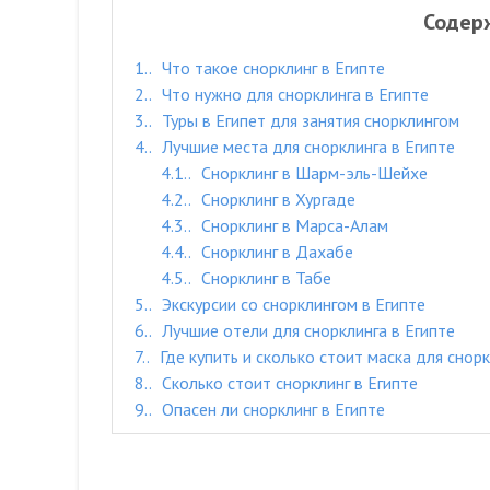
Содер
1.
Что такое снорклинг в Египте
2.
Что нужно для снорклинга в Египте
3.
Туры в Египет для занятия снорклингом
4.
Лучшие места для снорклинга в Египте
4.1.
Снорклинг в Шарм-эль-Шейхе
4.2.
Снорклинг в Хургаде
4.3.
Снорклинг в Марса-Алам
4.4.
Снорклинг в Дахабе
4.5.
Снорклинг в Табе
5.
Экскурсии со снорклингом в Египте
6.
Лучшие отели для снорклинга в Египте
7.
Где купить и сколько стоит маска для снорк
8.
Сколько стоит снорклинг в Египте
9.
Опасен ли снорклинг в Египте