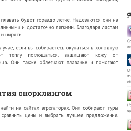
 плавать будет гораздо легче. Надеваются они на
длинными и достаточно легкими. Благодаря ластам
 и нырять.
С
л
учае, если вы собираетесь окунаться в холодную
ют теплу поглощаться, защищают кожу от
лнца. Они также облегчают плаванье и помогают
Оп
в
о
нятия снорклингом
Но
айти на сайтах агрегаторах. Они собирают туры
пр
 сравнить цены и выбрать лучшее предложение.