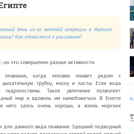
 Египте
яшний день из-за военной операции в Украине.
ниц? Как относятся к россиянам?
г
, но это совершенно разные активности.
ть плавания, когда человек плывет рядом с
 дыхательную трубку, маску и ласты. Если вода
 гидрокостюмы. Такое увлечение позволяет
одный мир и вдоволь им налюбоваться. В Египте
Вс
ля него здесь очень хороши, а жизнь морских
Т
м для данного вида плавания. Здешний подводный
ное море радует достаточно теплой водой, полной