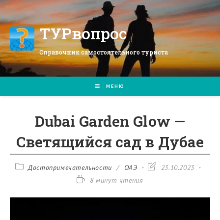
Перейти
к
содержимому
ТУРвопрос
Справочник самостоятельного туриста
МЕНЮ
Dubai Garden Glow —
Светящийся сад в Дубае
Рубрика
Запись
Достопримечательности
/
ОАЭ
23.10.2023
записи:
изменена:
Время
8 минут чтения
чтения: