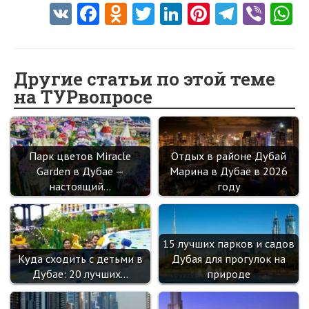
V
Fa
O
T
Li
Pi
Te
Vi
K
ce
d
w
nk
nt
le
b
h
b
n
itt
e
er
gr
er
t
o
o
er
dI
es
a
Другие статьи по этой теме
на ТУРвопросе
o
kl
n
t
m
k
as
sn
Парк цветов Miracle
Отдых в районе Дубай
ik
Garden в Дубае —
Марина в Дубае в 2026
i
настоящий…
году
15 лучших парков и садов
Куда сходить с детьми в
Дубая для прогулок на
Дубае: 20 лучших…
природе