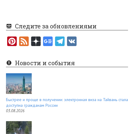
Следите за обновлениями
Pi
F
nt
e
er
e
Новости и события
es
d
t
Быстрее и проще в получении: электронная виза на Тайвань стала
доступна гражданам России
03.08.2026