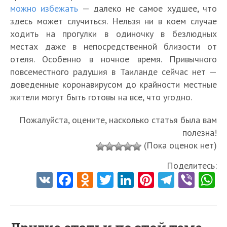
можно избежать
— далеко не самое худшее, что
здесь может случиться. Нельзя ни в коем случае
ходить на прогулки в одиночку в безлюдных
местах даже в непосредственной близости от
отеля. Особенно в ночное время. Привычного
повсеместного радушия в Таиланде сейчас нет —
доведенные коронавирусом до крайности местные
жители могут быть готовы на все, что угодно.
Пожалуйста, оцените, насколько статья была вам
полезна!
(Пока оценок нет)
Поделитесь:
V
Fa
O
T
Li
Pi
Te
Vi
K
ce
d
w
nk
nt
le
b
h
b
n
itt
e
er
gr
er
t