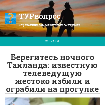
Перейти
к
содержимому
ТУРвопрос
Справочник самостоятельного туриста
МЕНЮ
Берегитесь ночного
Таиланда: известную
телеведущую
жестоко избили и
ограбили на прогулке