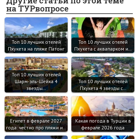
o
o
er
dI
es
a
Другие статьи по этой теме
на ТУРвопросе
o
kl
n
t
m
k
as
sn
ik
Топ 10 лучших отелей
Топ 10 лучших отелей
i
Пхукета на пляже Патонг
Пхукета с аквапарком и…
Топ 10 лучших отелей
Шарм-эль-Шейха 4
Топ 10 лучших отелей
звезды…
Пхукета 4 звезды с…
Египет в феврале 2027
Какая погода в Турции в
года: честно про пляжи и…
феврале 2026 года